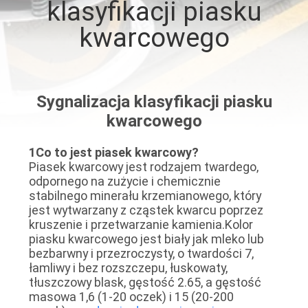
klasyfikacji piasku
PO
kwarcowego
FABRYCE
KONTROLA
JAKOŚCI
Sygnalizacja klasyfikacji piasku
kwarcowego
SKONTAKTUJ
1Co to jest piasek kwarcowy?
SIĘ
Piasek kwarcowy jest rodzajem twardego,
odpornego na zużycie i chemicznie
Z
stabilnego minerału krzemianowego, który
jest wytwarzany z cząstek kwarcu poprzez
NAMI
kruszenie i przetwarzanie kamienia.Kolor
piasku kwarcowego jest biały jak mleko lub
bezbarwny i przezroczysty, o twardości 7,
POPROSIĆ
łamliwy i bez rozszczepu, łuskowaty,
O
tłuszczowy blask, gęstość 2.65, a gęstość
masowa 1,6 (1-20 oczek) i 15 (20-200
WYCENĘ