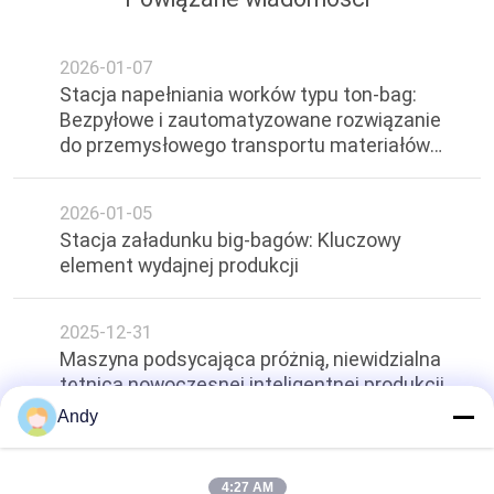
2026-01-07
Stacja napełniania worków typu ton-bag:
Bezpyłowe i zautomatyzowane rozwiązanie
do przemysłowego transportu materiałów
sypkich
2026-01-05
Stacja załadunku big-bagów: Kluczowy
element wydajnej produkcji
2025-12-31
Maszyna podsycająca próżnią, niewidzialna
tętnica nowoczesnej inteligentnej produkcji.
Andy
Top
4:27 AM