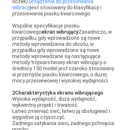
oczek).
urządzenia do przesiewania
wibracji
jest stosowany do klasyfikacji i
przesiewania piasku kwarcowego.
MAPA
Wspólne specyfikacje piasku
STRONY
kwarcowego
ekran wibrujący
Zasadniczo, w
przypadku, gdy wprowadzone są nowe
metody wprowadzania do obrotu, w
POLITYKA
przypadku gdy wprowadzone są nowe
PRYWATNOŚCI
metody wprowadzane są następujące
metody:trójwarstwowy ekran wibrujący o
średnicy 150 model jest szeroko stosowany
w przemyśle piasku kwarcowego, o dużej
mocy przesiewowej i wysokiej wydajności.
2Charakterystyka ekranu wibrującego
Wysoka wydajność, duża wydajność,
wykwintny projekt i trwałość.
Łatwo zmieniać sieć, łatwo ją obsługiwać i
wygodnie ją czyszczyć.
Żadnego zatykania sieci, żadnego pchnięcia
prochu.