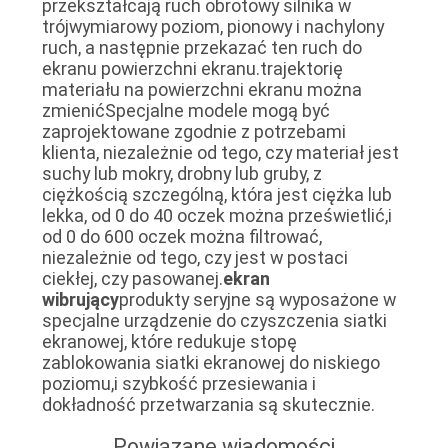
przekształcają ruch obrotowy silnika w
trójwymiarowy poziom, pionowy i nachylony
ruch, a następnie przekazać ten ruch do
ekranu powierzchni ekranu.trajektorię
materiału na powierzchni ekranu można
zmienićSpecjalne modele mogą być
zaprojektowane zgodnie z potrzebami
klienta, niezależnie od tego, czy materiał jest
suchy lub mokry, drobny lub gruby, z
ciężkością szczególną, która jest ciężka lub
lekka, od 0 do 40 oczek można prześwietlić,i
od 0 do 600 oczek można filtrować,
niezależnie od tego, czy jest w postaci
ciekłej, czy pasowanej.
ekran
wibrujący
produkty seryjne są wyposażone w
specjalne urządzenie do czyszczenia siatki
ekranowej, które redukuje stopę
zablokowania siatki ekranowej do niskiego
poziomu,i szybkość przesiewania i
dokładność przetwarzania są skutecznie.
Powiązane wiadomości