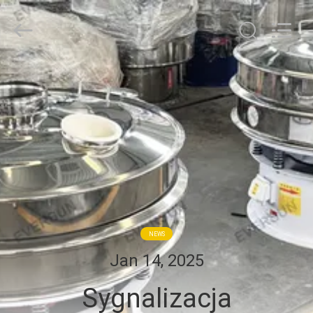
Machinery
(Henan)
Co.,
Ltd.
All
Rights
Reserved.
DOM
PRODUKTY
POKAZ
VR
O
NEWS
NAS
Jan 14, 2025
Sygnalizacja
WYCIECZKA