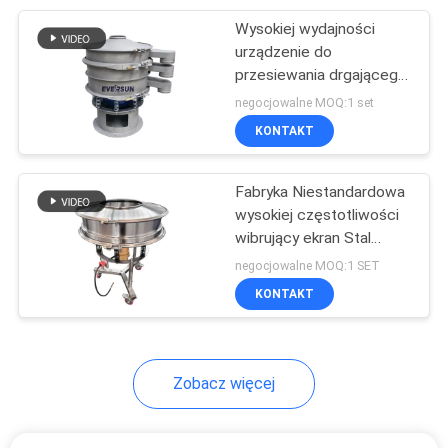
Wysokiej wydajności
60
urządzenie do
Ultradźwiękowy
przesiewania drgającego
siewu oddzielającego
negocjowalne MOQ:1 set
ekran wibracyjny
piasek i żwir
KONTAKT
Fabryka Niestandardowa
wysokiej częstotliwości
wibrujący ekran Stal
102
nierdzewna Żywność
negocjowalne MOQ:1 SET
Przesiewacz
klasy śluzowania
KONTAKT
wibracyjny
Zobacz więcej