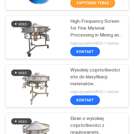
PO
ZAPYTANIE TERAZ
FABRYCE
High-Frequency Screen
100
for Fine Material
KONTROLA
Processing in Mining and
Przesiewacz
JAKOŚCI
Building Materials
negocjowalne MOQ:1 zestaw
Tumbler
KONTAKT
SKONTAKTUJ
Wysokiej częstotliwości
SIĘ
sito do klasyfikacji
Z
materiałów
179
drobnoziarnistych -
NAMI
negocjowalne MOQ:1 zestaw
wibracyjna maszyna
rozładunek worków
KONTAKT
przesiewająca
POPROSIĆ
luzem
Ekran o wysokiej
O
częstotliwości z
WYCENĘ
regulowanymi