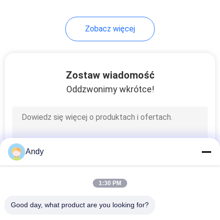
60
Zobacz więcej
Ultradźwiękowy
ekran wibracyjny
Zostaw wiadomość
Oddzwonimy wkrótce!
102
Przesiewacz
Andy
wibracyjny
1:30 PM
Good day, what product are you looking for?