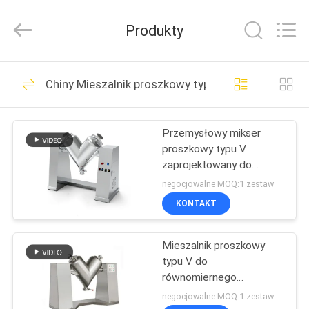
Machinery
(Henan)
Co.,
Produkty
Ltd.
All
Rights
Reserved.
DOM
185
Chiny Mieszalnik proszkowy typu V
Przesiewacz
PRODUKTY
wibracyjny
Przemysłowy mikser
proszkowy typu V
POKAZ
zaprojektowany do
VR
krótkiego czasu
negocjowalne MOQ:1 zestaw
mieszania i wysokiej
KONTAKT
jednolitości w
84
O
zastosowaniach
Gyratory Screening
przetwarzania proszku i
Mieszalnik proszkowy
NAS
granulatów
typu V do
Machine
równomiernego
WYCIECZKA
mieszania suchych
negocjowalne MOQ:1 zestaw