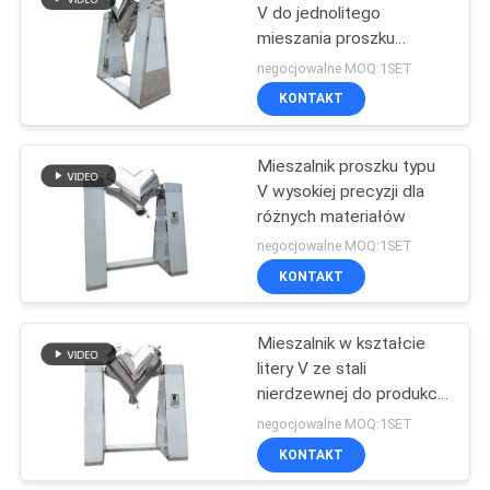
V do jednolitego
mieszania proszku
43
suchego i materiałów
negocjowalne MOQ:1SET
ziarnistych w przemyśle
Maszyna do
KONTAKT
farmaceutycznym i
przesiewania
chemicznym
Mieszalnik proszku typu
proszku
V wysokiej precyzji dla
różnych materiałów
negocjowalne MOQ:1SET
KONTAKT
55
Maszyna do
Mieszalnik w kształcie
litery V ze stali
rozdrabniania
nierdzewnej do produkcji
proszku
żywności i surowców
negocjowalne MOQ:1SET
chemicznych
KONTAKT