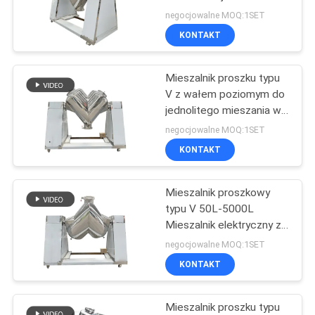
litery V, urządzenia do
negocjowalne MOQ:1SET
mieszania na dużą skalę
KONTAKT
MAPA
dla przemysłu
131
spożywczego i
STRONY
Systemy
chemicznego
Mieszalnik proszku typu
V z wałem poziomym do
przenośników
POLITYKA
jednolitego mieszania w
medycynie, żywności i
próżniowych
PRYWATNOŚCI
negocjowalne MOQ:1SET
inżynierii chemicznej
KONTAKT
Mieszalnik proszkowy
93
typu V 50L-5000L
Maszyna do
Mieszalnik elektryczny ze
stali nierdzewnej
negocjowalne MOQ:1SET
mieszania wstążek
KONTAKT
Mieszalnik proszku typu