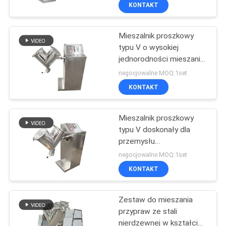
proszków w przemyśle
PO
KONTAKT
spożywczym i
FABRYCE
chemicznym z gładką
ścianą wewnętrzną i
Mieszalnik proszkowy
100
łatwym czyszczeniem
typu V o wysokiej
KONTROLA
jednorodności mieszania
Przesiewacz
JAKOŚCI
i bez martwych stref dla
negocjowalne MOQ:1set
Tumbler
przemysłu
KONTAKT
farmaceutycznego i
SKONTAKTUJ
chemicznego
Mieszalnik proszkowy
SIĘ
typu V doskonały dla
Z
przemysłu
179
farmaceutycznego
NAMI
negocjowalne MOQ:1set
spożywczego i
rozładunek worków
KONTAKT
chemicznego z
POPROSIĆ
mieszaniem
luzem
Zestaw do mieszania
O
przypraw ze stali
WYCENĘ
nierdzewnej w kształcie