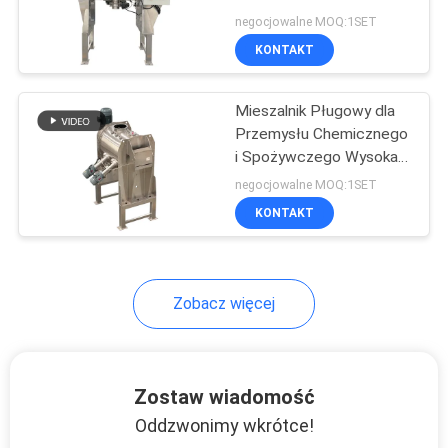
negocjowalne MOQ:1SET
KONTAKT
MAPA
131
STRONY
Systemy
Mieszalnik Pługowy dla
Przemysłu Chemicznego
przenośników
POLITYKA
i Spożywczego Wysoka
Wydajność
próżniowych
PRYWATNOŚCI
negocjowalne MOQ:1SET
MieszaniaNiskie Zużycie
KONTAKT
Energii
93
Zobacz więcej
Maszyna do
mieszania wstążek
Zostaw wiadomość
Oddzwonimy wkrótce!