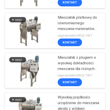
pneumatycznym do
PO
KONTAKT
mieszania
FABRYCE
przemysłowego
Mieszalnik płatkowy do
100
równomiernego
KONTROLA
mieszania materiałów
Przesiewacz
JAKOŚCI
proszkowych w
negocjowalne MOQ:1SET
Tumbler
przemyśle chemicznym,
KONTAKT
spożywczym,
SKONTAKTUJ
farmaceutycznym i
budowlanym
Mieszalnik z pługiem o
SIĘ
wysokiej dokładności
Z
mieszania dla różnych
179
wielkości i gęstości
NAMI
negocjowalne MOQ:1SET
cząstek
rozładunek worków
KONTAKT
POPROSIĆ
luzem
Wysokiej prędkości
O
urządzenie do mieszania
WYCENĘ
skrobi z włókien