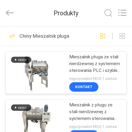
Machinery
(Henan)
Co.,
Produkty
Ltd.
All
Rights
Reserved.
DOM
185
Chiny Mieszalnik pługa
Przesiewacz
PRODUKTY
wibracyjny
Mieszalnik pługa ze stali
nierdzewnej z systemem
POKAZ
sterowania PLC i szybkim
VR
obrotowym nożem pługa
negocjowalne MOQ:1 zestaw
do jednolitego mieszania
KONTAKT
84
O
Gyratory Screening
Mieszalnik z pługu ze
NAS
stali nierdzewnej z
Machine
systemem sterowania
WYCIECZKA
PLC i wyładowaniem
negocjowalne MOQ:1 zestaw