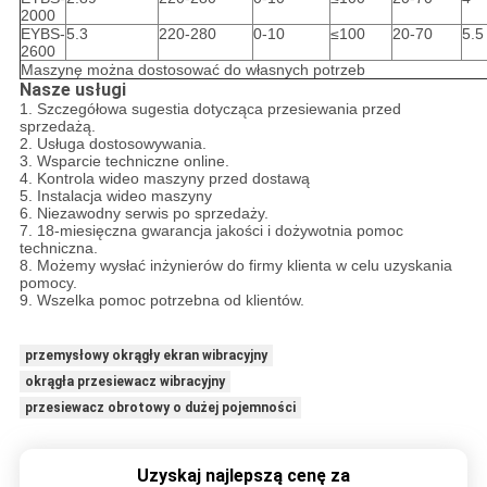
2000
EYBS-
5.3
220-280
0-10
≤100
20-70
5.5
2600
Maszynę można dostosować do własnych potrzeb
Nasze usługi
1. Szczegółowa sugestia dotycząca przesiewania przed
sprzedażą.
2. Usługa dostosowywania.
3. Wsparcie techniczne online.
4. Kontrola wideo maszyny przed dostawą
5. Instalacja wideo maszyny
6. Niezawodny serwis po sprzedaży.
7. 18-miesięczna gwarancja jakości i dożywotnia pomoc
techniczna.
8. Możemy wysłać inżynierów do firmy klienta w celu uzyskania
pomocy.
9. Wszelka pomoc potrzebna od klientów.
przemysłowy okrągły ekran wibracyjny
okrągła przesiewacz wibracyjny
przesiewacz obrotowy o dużej pojemności
Uzyskaj najlepszą cenę za