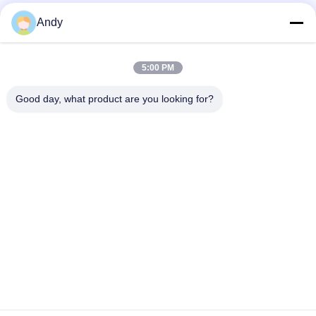
Przesiewacz bębnowy zaprojektowany z myślą o łatwej
Andy
konserwacji i delikatnym przesiewaniu delikatnych, drobnych i
lepkich materiałów w przemyśle
Wysokiej wydajności maszyna do przesiewania z butelką,
5:00 PM
oferująca wielopoziomową klasyfikację wielkości cząstek i
stabilną pracę przy niskiej hałasie i zapobieganiu pyłu
Good day, what product are you looking for?
popularne kategorie
Wszystko
Przesiewacz 
Gyratory Screening 
Wibracyjny
Machine
Przesiewacz 
Rozładunek Worków 
Tumbler
Luzem
Systemy 
Maszyna Do 
Przenośników 
Mieszania Wstążek
Próżniowych
Maszyna Do 
Maszyna Do 
Przesiewania 
Rozdrabniania 