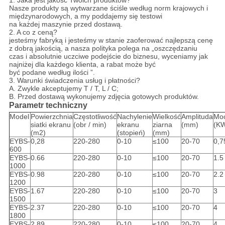
Nasze produkty są wytwarzane ściśle według norm krajowych i
międzynarodowych, a my poddajemy się testowi
na każdej maszynie przed dostawą.
2. A co z ceną?
jesteśmy fabryką i jesteśmy w stanie zaoferować najlepszą cenę
z dobrą jakością, a nasza polityka polega na „oszczędzaniu
czas i absolutnie uczciwe podejście do biznesu, wyceniamy jak
najniżej dla każdego klienta, a rabat może być
być podane według ilości ”.
3. Warunki świadczenia usług i płatności?
A. Zwykle akceptujemy T / T, L / C;
B. Przed dostawą wykonujemy zdjęcia gotowych produktów.
Parametr techniczny
Model
Powierzchnia
Częstotliwość
Nachylenie
Wielkość
Amplituda
Mo
siatki ekranu
(obr / min)
ekranu
ziarna
(mm)
(K
(m2)
(stopień)
(mm)
EYBS-
0,28
220-280
0-10
≤100
20-70
0,7
600
EYBS-
0.66
220-280
0-10
≤100
20-70
1.5
1000
EYBS-
0.98
220-280
0-10
≤100
20-70
2.2
1200
EYBS-
1.67
220-280
0-10
≤100
20-70
3
1500
EYBS-
2.37
220-280
0-10
≤100
20-70
4
1800
EYBS-
2.89
220-280
0-10
≤100
20-70
4