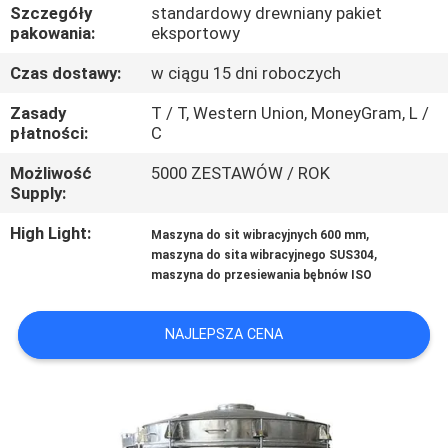
PO
Szczegóły
standardowy drewniany pakiet
pakowania:
eksportowy
FABRYCE
Czas dostawy:
w ciągu 15 dni roboczych
KONTROLA
Zasady
T / T, Western Union, MoneyGram, L /
płatności:
C
JAKOŚCI
Możliwość
5000 ZESTAWÓW / ROK
Supply:
SKONTAKTUJ
High Light:
,
Maszyna do sit wibracyjnych 600 mm
SIĘ
,
maszyna do sita wibracyjnego SUS304
Z
maszyna do przesiewania bębnów ISO
NAMI
NAJLEPSZA CENA
POPROSIĆ
O
WYCENĘ