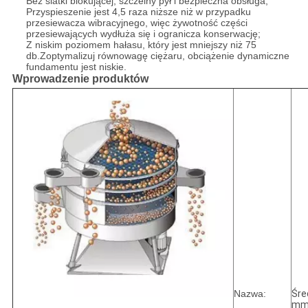
Bez siatki blokującej, szczelny pył i bezpieczna obsługa;
Przyspieszenie jest 4,5 raza niższe niż w przypadku
przesiewacza wibracyjnego, więc żywotność części
przesiewających wydłuża się i ogranicza konserwację;
Z niskim poziomem hałasu, który jest mniejszy niż 75
db.Zoptymalizuj równowagę ciężaru, obciążenie dynamiczne
fundamentu jest niskie.
Wprowadzenie produktów
Nazwa:
Śre
mm