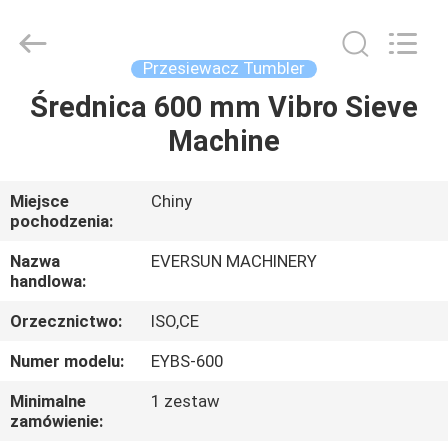
Machinery
(Henan)
Co.,
Ltd.
All
Przesiewacz Tumbler
Rights
Reserved.
Średnica 600 mm Vibro Sieve
DOM
Machine
PRODUKTY
Miejsce
Chiny
pochodzenia:
POKAZ
VR
Nazwa
EVERSUN MACHINERY
handlowa:
Orzecznictwo:
ISO,CE
O
NAS
Numer modelu:
EYBS-600
Minimalne
1 zestaw
zamówienie:
WYCIECZKA