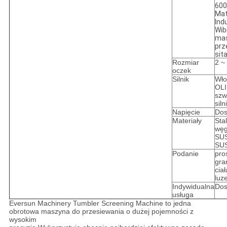
600
Mat
Ind
Wib
mas
prz
sit
Rozmiar
2 ~
oczek
Silnik
Włos
OLI
szw
sil
Napięcie
Dos
Materiały
Stal
węg
SUS
SU
Podanie
pro
gran
ciał
luz
Indywidualna
Dos
usługa
Eversun Machinery Tumbler Screening Machine to jedna
obrotowa maszyna do przesiewania o dużej pojemności z
wysokim