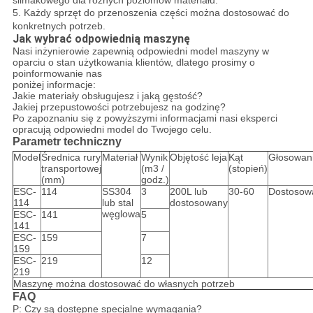
5. Każdy sprzęt do przenoszenia części można dostosować do
konkretnych potrzeb.
Jak wybrać odpowiednią maszynę
Nasi inżynierowie zapewnią odpowiedni model maszyny w
oparciu o stan użytkowania klientów, dlatego prosimy o
poinformowanie nas
poniżej informacje:
Jakie materiały obsługujesz i jaką gęstość?
Jakiej przepustowości potrzebujesz na godzinę?
Po zapoznaniu się z powyższymi informacjami nasi eksperci
opracują odpowiedni model do Twojego celu.
Parametr techniczny
Model
Średnica rury
Materiał
Wynik
Objętość leja
Kąt
Głosowan
transportowej
(m3 /
(stopień)
(mm)
godz.)
ESC-
114
SS304
3
200L lub
30-60
Dostosow
114
lub stal
dostosowany
węglowa
ESC-
141
5
141
ESC-
159
7
159
ESC-
219
12
219
Maszynę można dostosować do własnych potrzeb
FAQ
P: Czy są dostępne specjalne wymagania?