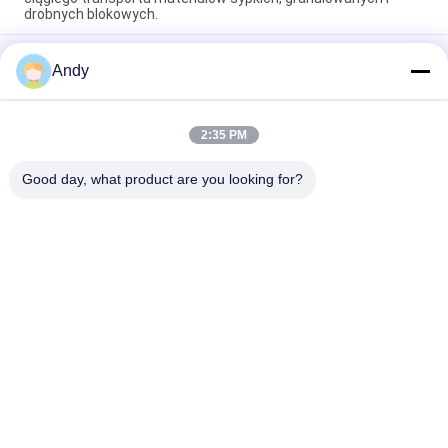
drobnych blokowych.
Ślimakowy przenośnik śrubowy z napędem spiralnym do
Andy
ciągłego transportu materiałów sypkich, granulowanych i
drobnych blokowych.
Ślimakowy przenośnik śrubowy to ciągła maszyna
2:35 PM
transportowa wykorzystująca spiralne ostrza do stabilnego i
kierunkowego przemieszczania materiału
Good day, what product are you looking for?
popularne kategorie
Wszystko
Przesiewacz 
Gyratory Screening 
Wibracyjny
Machine
Przesiewacz 
Rozładunek Worków 
Tumbler
Luzem
Systemy 
Maszyna Do 
Przenośników 
Mieszania Wstążek
Próżniowych