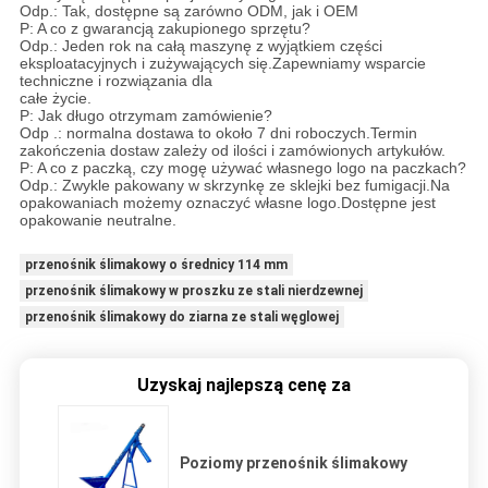
Odp.: Tak, dostępne są zarówno ODM, jak i OEM
P: A co z gwarancją zakupionego sprzętu?
Odp.: Jeden rok na całą maszynę z wyjątkiem części
eksploatacyjnych i zużywających się.Zapewniamy wsparcie
techniczne i rozwiązania dla
całe życie.
P: Jak długo otrzymam zamówienie?
Odp .: normalna dostawa to około 7 dni roboczych.Termin
zakończenia dostaw zależy od ilości i zamówionych artykułów.
P: A co z paczką, czy mogę używać własnego logo na paczkach?
Odp.: Zwykle pakowany w skrzynkę ze sklejki bez fumigacji.Na
opakowaniach możemy oznaczyć własne logo.Dostępne jest
opakowanie neutralne.
przenośnik ślimakowy o średnicy 114 mm
przenośnik ślimakowy w proszku ze stali nierdzewnej
przenośnik ślimakowy do ziarna ze stali węglowej
Uzyskaj najlepszą cenę za
Poziomy przenośnik ślimakowy