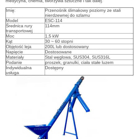
medycyna, chemia, tworzywa sztuczne i tak dalej.
Imię:
Przenośnik ślimakowy poziomy ze stali
nierdzewnej do szlamu
Model
ESC-114
Średnica rury
114mm
transportowej
Moc
1,5 kW
Kąt
30 ~ 60 stopni
Objętość leja
200L lub dostosowany
Napięcie
Dostosowane
Materiały
Stal węglowa, SUS304, SUS316L
Podanie
proszek, granulki, ciała stałe luzem
Indywidualna
Dostępny
usługa