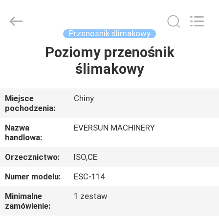
Machinery
(Henan)
Co.,
Ltd.
All
Przenośnik ślimakowy
Rights
Reserved.
Poziomy przenośnik
DOM
ślimakowy
PRODUKTY
Miejsce
Chiny
pochodzenia:
POKAZ
VR
Nazwa
EVERSUN MACHINERY
handlowa:
Orzecznictwo:
ISO,CE
O
NAS
Numer modelu:
ESC-114
Minimalne
1 zestaw
zamówienie:
WYCIECZKA