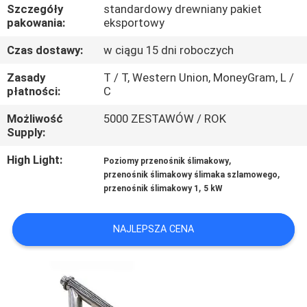
PO
Szczegóły
standardowy drewniany pakiet
pakowania:
eksportowy
FABRYCE
Czas dostawy:
w ciągu 15 dni roboczych
KONTROLA
Zasady
T / T, Western Union, MoneyGram, L /
płatności:
C
JAKOŚCI
Możliwość
5000 ZESTAWÓW / ROK
Supply:
SKONTAKTUJ
High Light:
,
Poziomy przenośnik ślimakowy
SIĘ
,
przenośnik ślimakowy ślimaka szlamowego
Z
,
przenośnik ślimakowy 1
5 kW
NAMI
NAJLEPSZA CENA
POPROSIĆ
O
WYCENĘ