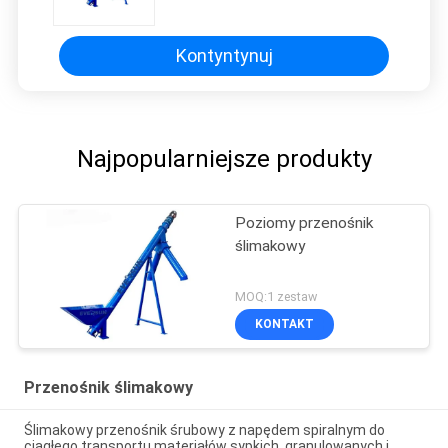
Kontyntynuj
Najpopularniejsze produkty
Poziomy przenośnik
ślimakowy
MOQ:1 zestaw
KONTAKT
Przenośnik ślimakowy
Ślimakowy przenośnik śrubowy z napędem spiralnym do
ciągłego transportu materiałów sypkich, granulowanych i