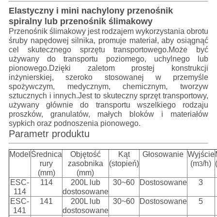
Elastyczny i mini nachylony przenośnik
spiralny lub przenośnik ślimakowy
Przenośnik ślimakowy jest rodzajem wykorzystania obrotu
śruby napędowej silnika, promuje materiał, aby osiągnąć
cel skutecznego sprzętu transportowego.Może być
używany do transportu poziomego, uchylnego lub
pionowego.Dzięki zaletom prostej konstrukcji
inżynierskiej, szeroko stosowanej w przemyśle
spożywczym, medycznym, chemicznym, tworzyw
sztucznych i innych.Jest to skuteczny sprzęt transportowy,
używany głównie do transportu wszelkiego rodzaju
proszków, granulatów, małych bloków i materiałów
sypkich oraz podnoszenia pionowego.
Parametr produktu
Model
Średnica
Objętość
Kąt
Głosowanie
Wyjście
rury
zasobnika
(stopień)
(m
/h)
3
(mm)
(mm)
ESC-
114
200L lub
30~60
Dostosowane
3
114
dostosowane
ESC-
141
200L lub
30~60
Dostosowane
5
141
dostosowane