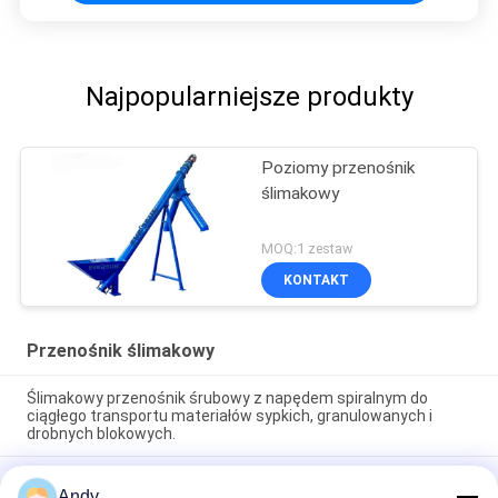
Najpopularniejsze produkty
Poziomy przenośnik
ślimakowy
MOQ:1 zestaw
KONTAKT
Przenośnik ślimakowy
Ślimakowy przenośnik śrubowy z napędem spiralnym do
ciągłego transportu materiałów sypkich, granulowanych i
drobnych blokowych.
Ślimakowy przenośnik śrubowy z napędem spiralnym do
Andy
ciągłego transportu materiałów sypkich, granulowanych i