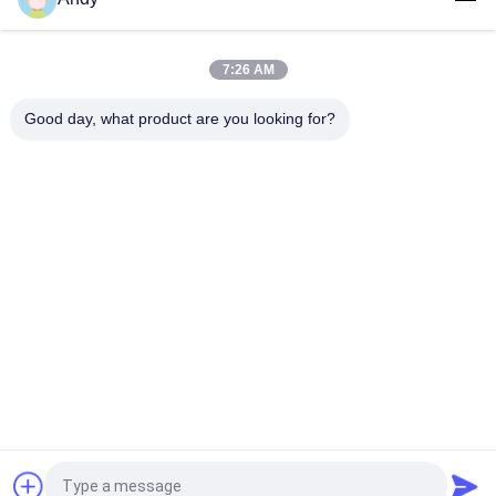
drobnych blokowych.
Ślimakowy przenośnik śrubowy to ciągła maszyna
7:26 AM
transportowa wykorzystująca spiralne ostrza do stabilnego i
kierunkowego przemieszczania materiału
Good day, what product are you looking for?
popularne kategorie
Wszystko
Przesiewacz 
Gyratory Screening 
Wibracyjny
Machine
Przesiewacz 
Rozładunek Worków 
Tumbler
Luzem
Systemy 
Maszyna Do 
Przenośników 
Mieszania Wstążek
Próżniowych
Maszyna Do 
Maszyna Do 
Przesiewania 
Rozdrabniania 
Proszku
Proszku
Poprosić o wycenę