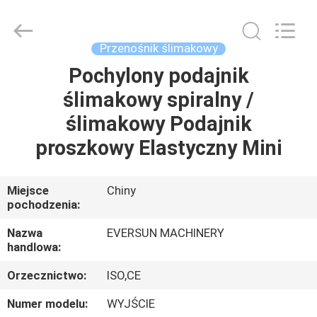
Machinery
(Henan)
Co.,
Ltd.
All
Przenośnik ślimakowy
Rights
Reserved.
Pochylony podajnik
DOM
ślimakowy spiralny /
PRODUKTY
ślimakowy Podajnik
proszkowy Elastyczny Mini
POKAZ
VR
Miejsce
Chiny
pochodzenia:
O
Nazwa
EVERSUN MACHINERY
handlowa:
NAS
Orzecznictwo:
ISO,CE
WYCIECZKA
Numer modelu:
WYJŚCIE