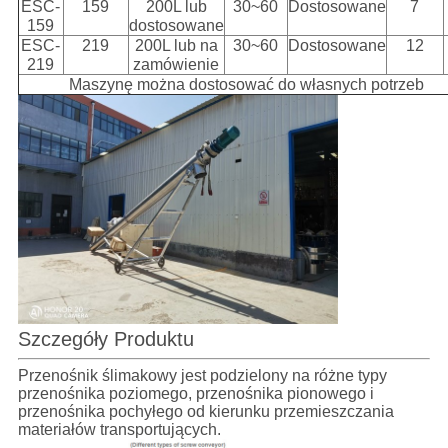
ESC-
159
200L lub
30~60
Dostosowane
7
159
dostosowane
ESC-
219
200L lub na
30~60
Dostosowane
12
219
zamówienie
Maszynę można dostosować do własnych potrzeb
Szczegóły Produktu
Przenośnik ślimakowy jest podzielony na różne typy
przenośnika poziomego, przenośnika pionowego i
przenośnika pochyłego od kierunku przemieszczania
materiałów transportujących.