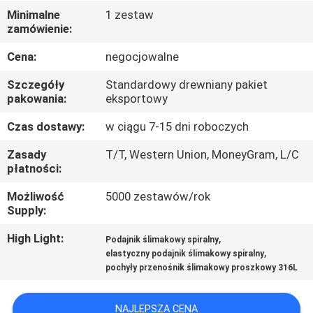
PO
Minimalne
1 zestaw
zamówienie:
FABRYCE
Cena:
negocjowalne
KONTROLA
Szczegóły
Standardowy drewniany pakiet
JAKOŚCI
pakowania:
eksportowy
Czas dostawy:
w ciągu 7-15 dni roboczych
SKONTAKTUJ
Zasady
T/T, Western Union, MoneyGram, L/C
SIĘ
płatności:
Z
Możliwość
5000 zestawów/rok
Supply:
NAMI
High Light:
,
Podajnik ślimakowy spiralny
,
elastyczny podajnik ślimakowy spiralny
POPROSIĆ
pochyły przenośnik ślimakowy proszkowy 316L
O
WYCENĘ
NAJLEPSZA CENA