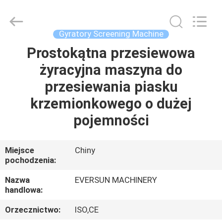
Machinery
(Henan)
Co.,
Ltd.
All
Gyratory Screening Machine
Rights
Reserved.
Prostokątna przesiewowa
DOM
żyracyjna maszyna do
PRODUKTY
przesiewania piasku
krzemionkowego o dużej
POKAZ
pojemności
VR
Miejsce
Chiny
pochodzenia:
O
NAS
Nazwa
EVERSUN MACHINERY
handlowa:
WYCIECZKA
Orzecznictwo:
ISO,CE