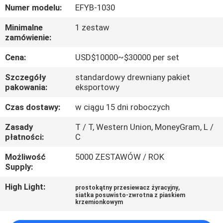
PO
Numer modelu:
EFYB-1030
FABRYCE
Minimalne
1 zestaw
zamówienie:
KONTROLA
Cena:
USD$10000~$30000 per set
JAKOŚCI
Szczegóły
standardowy drewniany pakiet
pakowania:
eksportowy
SKONTAKTUJ
Czas dostawy:
w ciągu 15 dni roboczych
SIĘ
Zasady
T / T, Western Union, MoneyGram, L /
Z
płatności:
C
NAMI
Możliwość
5000 ZESTAWÓW / ROK
Supply:
POPROSIĆ
High Light:
,
prostokątny przesiewacz żyracyjny
siatka posuwisto-zwrotna z piaskiem
O
krzemionkowym
WYCENĘ