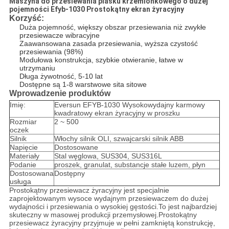
Maszyna do przesiewania piasku krzemionkowego o dużej
pojemności Efyb-1030 Prostokątny ekran żyracyjny
Korzyść:
Duża pojemność, większy obszar przesiewania niż zwykłe
przesiewacze wibracyjne
Zaawansowana zasada przesiewania, wyższa czystość
przesiewania (98%)
Modułowa konstrukcja, szybkie otwieranie, łatwe w
utrzymaniu
Długa żywotność, 5-10 lat
Dostępne są 1-8 warstwowe sita sitowe
Wprowadzenie produktów
Imię:
Eversun EFYB-1030 Wysokowydajny karmowy
kwadratowy ekran żyracyjny w proszku
Rozmiar
2 ~ 500
oczek
Silnik
Włochy silnik OLI, szwajcarski silnik ABB
Napięcie
Dostosowane
Materiały
Stal węglowa, SUS304, SUS316L
Podanie
proszek, granulat, substancje stałe luzem, płyn
Dostosowana
Dostępny
usługa
Prostokątny przesiewacz żyracyjny jest specjalnie
zaprojektowanym wysoce wydajnym przesiewaczem do dużej
wydajności i przesiewania o wysokiej gęstości.To jest najbardziej
skuteczny w masowej produkcji przemysłowej.Prostokątny
przesiewacz żyracyjny przyjmuje w pełni zamkniętą konstrukcję,