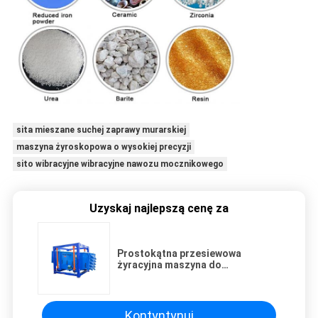
sita mieszane suchej zaprawy murarskiej
maszyna żyroskopowa o wysokiej precyzji
sito wibracyjne wibracyjne nawozu mocznikowego
Uzyskaj najlepszą cenę za
Prostokątna przesiewowa
żyracyjna maszyna do
przesiewania piasku
krzemionkowego o dużej
pojemności
Kontyntynuj