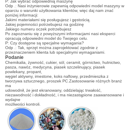
P: Jak wybrać odpowiednią maszynę
Odp .: Nasi inżynierowie zapewnią odpowiedni model maszyny w
oparciu o warunki użytkowania klientów, więc daj nam znać
poniżej informacji:
Jakimi materiałami się posługujesz i gęstością.
Jakiej pojemności potrzebujesz na godzinę
Jakiego numeru oczek potrzebujesz
Po zapoznaniu się z powyższymi informacjami nasi eksperci
opracują odpowiedni model do Twojego celu.
P: Czy dostępne są specjalne wymagania?
Odp .: Tak, sprzęt można zaprojektować zgodnie z
przeznaczeniem klienta lub specjalnymi wymaganiami.
Podanie
Chemikalia, żywność, cukier, sól, ceramit, górnictwo, hutnictwo,
pasza, nawóz, medycyna, piasek szczelinujący, piasek
powlekany, propant,
węgiel aktywny, imestone, koks naftowy, przedmieszka z
tworzywa sztucznego, proszek PC.Zastosowanie różnych branż
ma
udowodnił, że jest ekranowany, oddzielając trwałość,
niezawodność i dokładność, i ma niezastąpione zaawansowane i
wydajne
możliwości kontroli.