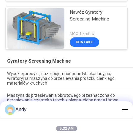
Nawóz Gyratory
Screening Machine
MOQ:1 zestaw
KONTAKT
Gyratory Screening Machine
Wysokiej precyzji, dużej pojemności, antyblokadacyjna,
wiratoryjna maszyna do przesiewania proszku cienkiego i
materiałów kruchych
Maszyna do przesiewania obrotowego przeznaczona do
przesiewania cząstek stałych z płynną, cichą pracą i łatwą
konserwacją
Andy
Gyratory Screening Machine Employing Planar Cyclone Screen
Technology for Enhanced Material Stratification and
Separation (maszyna do przesiewania zwrotnego,
5:32 AM
wykorzystująca technologię płaskości ekranu cyklonów w celu