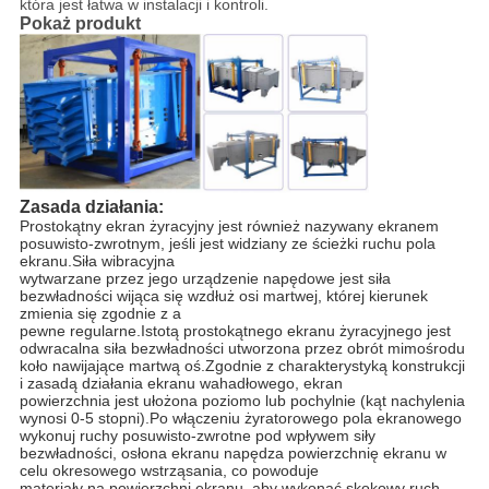
która jest łatwa w instalacji i kontroli.
Pokaż produkt
Zasada działania:
Prostokątny ekran żyracyjny jest również nazywany ekranem
posuwisto-zwrotnym, jeśli jest widziany ze ścieżki ruchu pola
ekranu.Siła wibracyjna
wytwarzane przez jego urządzenie napędowe jest siła
bezwładności wijąca się wzdłuż osi martwej, której kierunek
zmienia się zgodnie z a
pewne regularne.Istotą prostokątnego ekranu żyracyjnego jest
odwracalna siła bezwładności utworzona przez obrót mimośrodu
koło nawijające martwą oś.Zgodnie z charakterystyką konstrukcji
i zasadą działania ekranu wahadłowego, ekran
powierzchnia jest ułożona poziomo lub pochylnie (kąt nachylenia
wynosi 0-5 stopni).Po włączeniu żyratorowego pola ekranowego
wykonuj ruchy posuwisto-zwrotne pod wpływem siły
bezwładności, osłona ekranu napędza powierzchnię ekranu w
celu okresowego wstrząsania, co powoduje
materiały na powierzchni ekranu, aby wykonać skokowy ruch