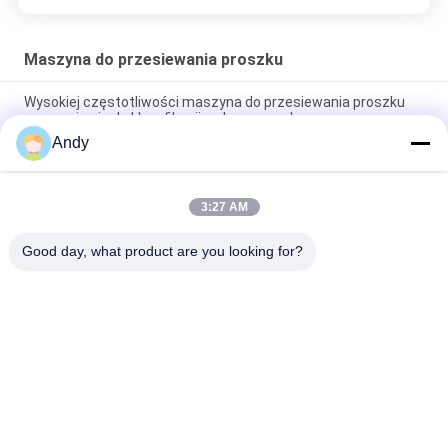
Maszyna do przesiewania proszku
Wysokiej częstotliwości maszyna do przesiewania proszku
wyposażenie do klasyfikacji z ekranem nylonowym
Andy
Maszyna do przesiewania proszku o dużej pojemności z 1-5
warstwami
3:27 AM
Maszyna do przesiewania proszku ze stali nierdzewnej
dostosowana do Twoich potrzeb
Good day, what product are you looking for?
popularne kategorie
Wszystko
Przesiewacz 
Gyratory Screening 
Wibracyjny
Machine
Przesiewacz 
Rozładunek Worków 
Tumbler
Luzem