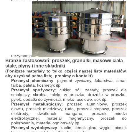
utrzymania
Branże zastosowań: proszek, granulki, masowe ciała
stałe, płyny i inne składniki
(Poniższe materiały to tylko części naszej listy materiałów,
aby uzyskać pełną listę, prosimy o kontakt)
Przemysł chemiczny
: pigment żywiczny, lekarstwa, smar,
farba, paleta, kosmetyk itp.
Przemysł spożywczy
: cukier, sól, zasady, proszek dla
smakoszy, skrobia, mleko w proszku, drożdże w proszku,
pyłek, dodatki do żywności, mleko fasolowe, sok itp.
Przemysł metalurgiczny
: proszek aluminiowy, proszek
ołowiu, proszek miedziowy, ruda, proszek stopowy, proszek
elektrody, dwutlenek manganu, proszek miedzi
elektrolitycznej, materiał magnetyczny, proszek do
polerowania, materiał ogniotrwały itp.
Przemysł wydobywczy
: kaolin, tlenek glinu, węgiel, piasek