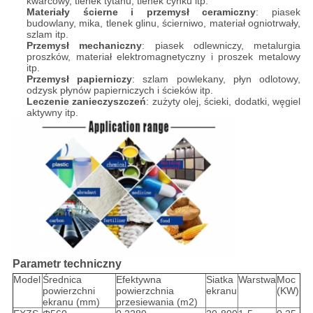
kwarcowy, tlenek tytanu, tlenek cynku itp.
Materiały ścierne i przemysł ceramiczny
: piasek
budowlany, mika, tlenek glinu, ścierniwo, materiał ogniotrwały,
szlam itp.
Przemysł mechaniczny
: piasek odlewniczy, metalurgia
proszków, materiał elektromagnetyczny i proszek metalowy
itp.
Przemysł papierniczy
: szlam powlekany, płyn odlotowy,
odzysk płynów papierniczych i ścieków itp.
Leczenie zanieczyszczeń
: zużyty olej, ścieki, dodatki, węgiel
aktywny itp.
Parametr techniczny
Model
Średnica
Efektywna
Siatka
Warstwa
Moc
powierzchni
powierzchnia
ekranu
(KW)
ekranu (mm)
przesiewania (m2)