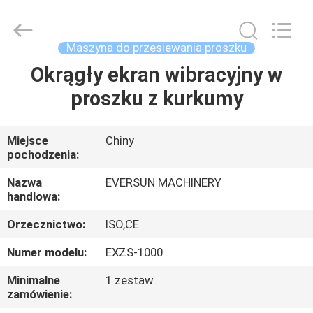
Machinery
(Henan)
Co.,
Ltd.
All
Maszyna do przesiewania proszku
Rights
Reserved.
Okrągły ekran wibracyjny w
DOM
proszku z kurkumy
PRODUKTY
Miejsce
Chiny
pochodzenia:
POKAZ
VR
Nazwa
EVERSUN MACHINERY
handlowa:
Orzecznictwo:
ISO,CE
O
NAS
Numer modelu:
EXZS-1000
Minimalne
1 zestaw
zamówienie:
WYCIECZKA