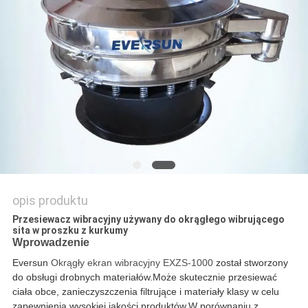
MAPA
STRONY
POLITYKA
PRYWATNOŚCI
opis produktu
Przesiewacz wibracyjny używany do okrągłego wibrującego
sita w proszku z kurkumy
Wprowadzenie
Eversun
Okrągły ekran wibracyjny EXZS-1000
został stworzony
do obsługi drobnych materiałów
.Może skutecznie przesiewać
ciała obce, zanieczyszczenia filtrujące i materiały klasy w celu
zapewnienia wysokiej jakości produktów.W porównaniu z