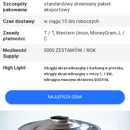
PO
Szczegóły
standardowy drewniany pakiet
pakowania:
eksportowy
FABRYCE
Czas dostawy:
w ciągu 15 dni roboczych
KONTROLA
Zasady
T / T, Western Union, MoneyGram, L /
płatności:
C
JAKOŚCI
Możliwość
5000 ZESTAWÓW / ROK
Supply:
SKONTAKTUJ
High Light:
,
Okrągły ekran wibracyjny z kurkumą w proszku
SIĘ
,
,
okrągły ekran wibracyjny o mocy 1
1 kW
Z
wibrująca maszyna ekranowa SUS316L
NAMI
NAJLEPSZA CENA
POPROSIĆ
O
WYCENĘ