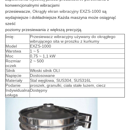
konwencjonalnymi wibracjami
przesiewacze,
Okrągły ekran wibracyjny EXZS-1000
są
wydajniejsze i dokładniejsze.Każda maszyna może osiągnąć
sześć
poziomy przesiewania z większą precyzją.
Imię:
Przesiewacz wibracyjny używany do okrągłego
wibrującego sita w proszku z kurkumy
Model
EXZS-1000
Warstwa
1 ~ 5
Moc
0,75 ~ 1,1 kW
Rozmiar
2 ~ 500
oczek
Silnik
Włoski silnik OLI
Napięcie
Dostosowane
Materiały
Stal węglowa, SUS304, SUS316L
Podanie
proszek, granulki, ciała stałe luzem, ciecz
Indywidualna
Dostępny
usługa