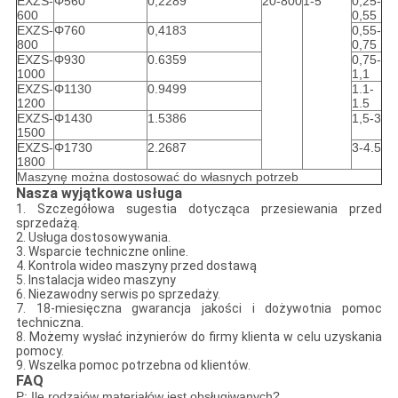
EXZS-
Φ560
0,2289
20-800
1-5
0,25-
600
0,55
EXZS-
Φ760
0,4183
0,55-
800
0,75
EXZS-
Φ930
0.6359
0,75-
1000
1,1
EXZS-
Φ1130
0.9499
1.1-
1200
1.5
EXZS-
Φ1430
1.5386
1,5-3
1500
EXZS-
Φ1730
2.2687
3-4.5
1800
Maszynę można dostosować do własnych potrzeb
Nasza wyjątkowa usługa
1. Szczegółowa sugestia dotycząca przesiewania przed
sprzedażą.
2. Usługa dostosowywania.
3. Wsparcie techniczne online.
4. Kontrola wideo maszyny przed dostawą
5. Instalacja wideo maszyny
6. Niezawodny serwis po sprzedaży.
7. 18-miesięczna gwarancja jakości i dożywotnia pomoc
techniczna.
8. Możemy wysłać inżynierów do firmy klienta w celu uzyskania
pomocy.
9. Wszelka pomoc potrzebna od klientów.
FAQ
P: Ile rodzajów materiałów jest obsługiwanych?