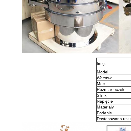
Imię:
Model
Warstwa
Moc
Rozmiar oczek
Silnik
Napięcie
Materiały
Podanie
Dostosowana usł