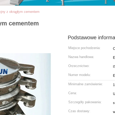
yjny z okrągłym cementem
głym cementem
Podstawowe informa
Miejsce pochodzenia:
C
Nazwa handlowa:
Orzecznictwo:
I
Numer modelu:
E
Minimalne zamówienie:
1
Cena:
U
Szczegóły pakowania:
s
Czas dostawy:
w