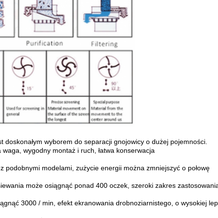
est doskonałym wyborem do separacji gnojowicy o dużej pojemności.
lka waga, wygodny montaż i ruch, łatwa konserwacja
u z podobnymi modelami, zużycie energii można zmniejszyć o połowę
siewania może osiągnąć ponad 400 oczek, szeroki zakres zastosowania
iągnąć 3000 / min, efekt ekranowania drobnoziarnistego, o wysokiej lep