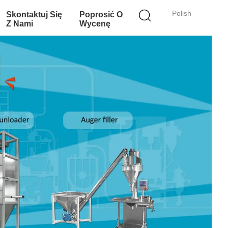
Polish
Skontaktuj Się
Poprosić O
Z Nami
Wycenę