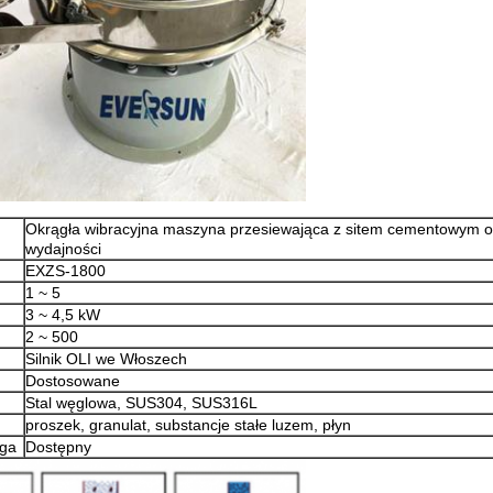
Okrągła wibracyjna maszyna przesiewająca z sitem cementowym o
wydajności
EXZS-1800
1 ~ 5
3 ~ 4,5 kW
2 ~ 500
Silnik OLI we Włoszech
Dostosowane
Stal węglowa, SUS304, SUS316L
proszek, granulat, substancje stałe luzem, płyn
uga
Dostępny