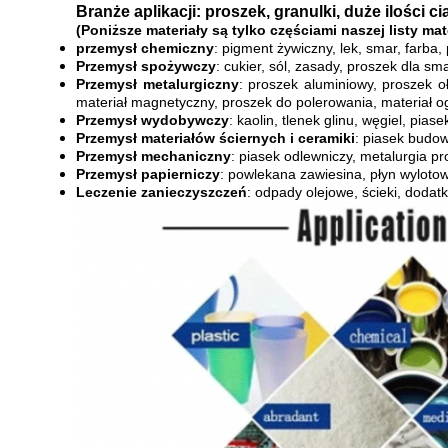
Branże aplikacji: proszek, granulki, duże ilości cia
(Poniższe materiały są tylko częściami naszej listy mat
przemysł chemiczny
: pigment żywiczny, lek, smar, farba, 
Przemysł spożywczy
: cukier, sól, zasady, proszek dla s
Przemysł metalurgiczny
: proszek aluminiowy, proszek o
materiał magnetyczny, proszek do polerowania, materiał ogn
Przemysł wydobywczy
: kaolin, tlenek glinu, węgiel, pias
Przemysł materiałów ściernych i ceramiki
: piasek budowl
Przemysł mechaniczny
: piasek odlewniczy, metalurgia p
Przemysł papierniczy
: powlekana zawiesina, płyn wylotowy
Leczenie zanieczyszczeń
: odpady olejowe, ścieki, dodatk