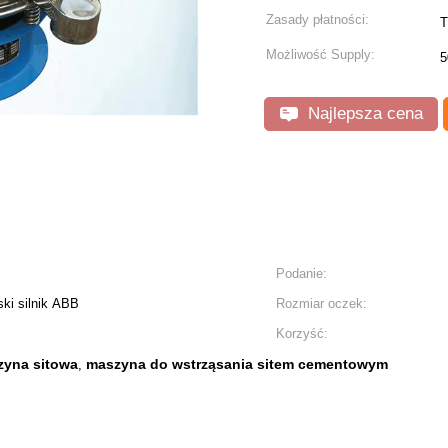
Zasady płatności:
T
Możliwość Supply:
5
Najlepsza cena
Podanie:
ski silnik ABB
Rozmiar oczek:
Korzyść:
zyna sitowa
maszyna do wstrząsania sitem cementowym
,