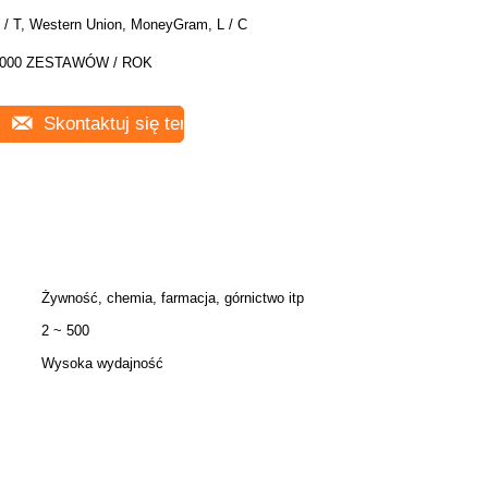
 / T, Western Union, MoneyGram, L / C
000 ZESTAWÓW / ROK
Skontaktuj się teraz
Żywność, chemia, farmacja, górnictwo itp
2 ~ 500
Wysoka wydajność