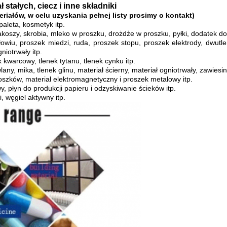
ł stałych, ciecz i inne składniki
eriałów, w celu uzyskania pełnej listy prosimy o kontakt)
paleta, kosmetyk itp.
makoszy, skrobia, mleko w proszku, drożdże w proszku, pyłki, dodatek do
łowiu, proszek miedzi, ruda, proszek stopu, proszek elektrody, dwutle
iotrwały itp.
ek kwarcowy, tlenek tytanu, tlenek cynku itp.
any, mika, tlenek glinu, materiał ścierny, materiał ogniotrwały, zawiesin
roszków, materiał elektromagnetyczny i proszek metalowy itp.
, płyn do produkcji papieru i odzyskiwanie ścieków itp.
i, węgiel aktywny itp.