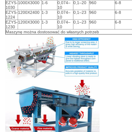
EZYS-
1000X3000
1-6
0,074–
0,1–20
960
6-8
1030
10
EZYS-
1200X2400
1-3
0,074–
0,1–23
960
6-8
1224
10
EZYS-
1200X3000
1-3
0,074–
0,1–23
960
6-8
1230
10
Maszynę można dostosować do własnych potrzeb