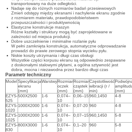
transportowany na duże odległości.
Nadaje się do różnych rozmiarów badań przesiewowych
Zmień odstępy między ekranami i nachylenie ekranu zgodnie
z rozmiarem materiału, prawdopodobieństwem
przepuszczalności i produktywnością
Elastyczne konstrukcje maszyn
Różne kształty i struktury mogą być zaprojektowane w
zależności od miejsca produkcji.
Dobre uszczelnienie i minimalne rozlanie pyłu
W pełni zamknięta konstrukcja, automatyczne odprowadzanie
prowadzi do prawie zerowego stopnia wycieku pyłu.
Niskie koszty utrzymania i długi czas obsługi
Wszystkie części korpusu ekranu są odpowiednio zespawane
z doskonałymi stalowymi płytami, a ogólna sztywność jest
dobra, mocna i niezawodna przez bardzo długi czas
Parametr techniczny
Model
Specyfikacja
Warstwy
Rozmiar
Rozmiar
Częstotliwość
Podwójn
ekranu
oczek
cząstek
wibracji (r /
amplitud
(mm)
(mm)
(mm)
min)
(mm)
EZYS-
500X2500
1-6
0,074–
0,06–15
960,1450
4-8
525
10
EZYS-
1000X2000
1-6
0,074–
0,07-20
960
4-8
1020
10
EZYS-
1000X2000
1-6
0,074–
0,07–15
960,1450
5-8
1025
10
EZYS-
800X3000
1-6
0,074–
0,1–20
960
5-8
830
10