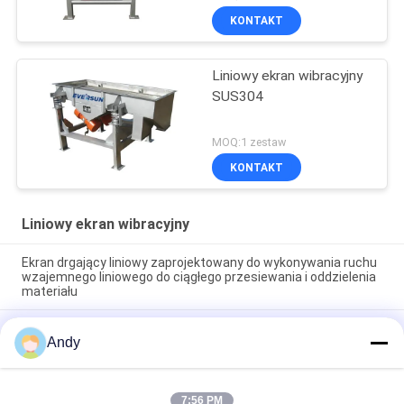
KONTAKT
Liniowy ekran wibracyjny
SUS304
MOQ:1 zestaw
KONTAKT
Liniowy ekran wibracyjny
Ekran drgający liniowy zaprojektowany do wykonywania ruchu
wzajemnego liniowego do ciągłego przesiewania i oddzielenia
materiału
Ekran wibracyjny liniowy zapewniający ciągłe przesiewanie i
Andy
warstwowanie materiału ze stabilną i wydajną pracą
Solidny liniowy przesiewacz wibracyjny zapewniający
przesiewanie i separację materiałów w zastosowaniach w
7:56 PM