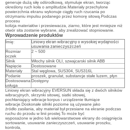
generuje dużą siłę odśrodkową, stymuluje ekran, tworząc
określony ruch koła o amplitudzie.Materiały przechylone
powierzchnia ekranu wykonuje ciągły ruch rzucania po
otrzymaniu impulsu podanego przez komorę sitową.Podczas
procesu
kolizja materiałów i przesiewacza, ziarno, które jest mniejsze niż
otwór sita zostanie wybrane, aby zrealizować stopniowanie.
Wprowadzenie produktów
Imię:
Liniowy ekran wibracyjny o wysokiej wydajności
usuwania zanieczyszczeń
Rozmiar
2 ~ 500
oczek
Silnik
Włochy silnik OLI, szwajcarski silnik ABB
Napięcie
Dostosowane
Materiały
Stal węglowa, SUS304, SUS316L
Podanie
proszek, granulat, substancje stałe luzem, płyn
Dostosowana
Dostępny
usługa
Liniowy ekran wibracyjny EVERSUN składa się z dwóch silników
wibracyjnych, skrzynki sitowej, siatki sitowej,
pochłaniający wibracje
korpus i urządzenie tłumiące
wibracje.Doskonałe silniki poziome są używane jako
źródło zasilania, aby materiał był
przesiane na ekranie podczas
ruchu do przodu w linii prostej.To może być
wyposażone w jedno lub wielowarstwowe ekrany do osiągnięcia
sortowanie, usuwanie zanieczyszczeń, usuwanie proszku,
kontrola,