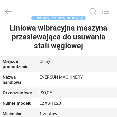
Machinery
(Henan)
Co.,
Ltd.
All
Liniowy ekran wibracyjny
Rights
Reserved.
Liniowa wibracyjna maszyna
DOM
przesiewająca do usuwania
PRODUKTY
stali węglowej
POKAZ
Miejsce
Chiny
pochodzenia:
VR
Nazwa
EVERSUN MACHINERY
handlowa:
O
Orzecznictwo:
ISO,CE
NAS
Numer modelu:
EZXS-1020
WYCIECZKA
Minimalne
1 zestaw