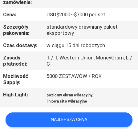
zamówienie:
PO
FABRYCE
Cena:
USD$2000~$7000 per set
Szczegóły
standardowy drewniany pakiet
KONTROLA
pakowania:
eksportowy
JAKOŚCI
Czas dostawy:
w ciągu 15 dni roboczych
Zasady
T / T, Western Union, MoneyGram, L /
SKONTAKTUJ
płatności:
C
SIĘ
Możliwość
5000 ZESTAWÓW / ROK
Supply:
Z
NAMI
High Light:
,
poziomy ekran wibracyjny
liniowa sito wibracyjne
POPROSIĆ
NAJLEPSZA CENA
O
WYCENĘ