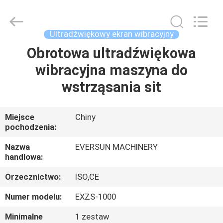
Machinery
(Henan)
Co.,
Ltd.
All
Ultradźwiękowy ekran wibracyjny
Rights
Reserved.
Obrotowa ultradźwiękowa
DOM
wibracyjna maszyna do
PRODUKTY
wstrząsania sit
POKAZ
Miejsce
Chiny
pochodzenia:
VR
Nazwa
EVERSUN MACHINERY
handlowa:
O
Orzecznictwo:
ISO,CE
NAS
Numer modelu:
EXZS-1000
WYCIECZKA
Minimalne
1 zestaw