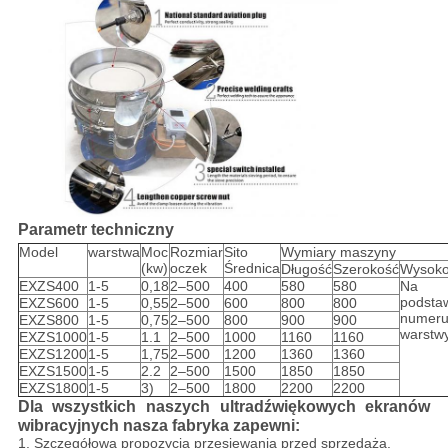
Parametr techniczny
Model
warstwa
Moc
Rozmiar
Sito
Wymiary maszyny
(kw)
oczek
Średnica
Długość
Szerokość
Wysoko
EXZS400
1-5
0,18
2–500
400
580
580
Na
podsta
EXZS600
1-5
0,55
2–500
600
800
800
numer
EXZS800
1-5
0,75
2–500
800
900
900
warstw
EXZS1000
1-5
1.1
2–500
1000
1160
1160
EXZS1200
1-5
1,75
2–500
1200
1360
1360
EXZS1500
1-5
2.2
2–500
1500
1850
1850
EXZS1800
1-5
3)
2–500
1800
2200
2200
Dla wszystkich naszych ultradźwiękowych ekranów
wibracyjnych nasza fabryka zapewni:
1. Szczegółowa propozycja przesiewania przed sprzedażą.