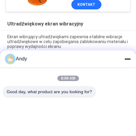
KONTAKT
Ultradźwiękowy ekran wibracyjny
Ekran wibrujący ultradźwiękami zapewnia stabilne wibracje
ultradźwiękowe w celu zapobiegania zablokowaniu materiału i
poprawy wydajności ekranu
Andy
Ekran wibrujący ultradźwiękowy do precyzyjnego oddzielenia
cząstek i rozwiązań do przesiewania materiałów w
zastosowaniach przemysłowych
8:09 AM
Drobna przesiewarka do cząstek proszku ze stali nierdzewnej
z wielowarstwowym ekranem wibracyjnym ultradźwiękowym
Good day, what product are you looking for?
popularne kategorie
Wszystko
Przesiewacz 
Gyratory Screening 
Wibracyjny
Machine