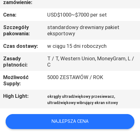
zamówienie:
PO
FABRYCE
Cena:
USD$1000~$7000 per set
Szczegóły
standardowy drewniany pakiet
KONTROLA
pakowania:
eksportowy
JAKOŚCI
Czas dostawy:
w ciągu 15 dni roboczych
Zasady
T / T, Western Union, MoneyGram, L /
SKONTAKTUJ
płatności:
C
SIĘ
Możliwość
5000 ZESTAWÓW / ROK
Supply:
Z
NAMI
High Light:
,
okrągły ultradźwiękowy przesiewacz
ultradźwiękowy wibrujący ekran sitowy
POPROSIĆ
NAJLEPSZA CENA
O
WYCENĘ