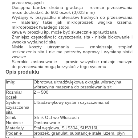
przesiewających
Dostępna bardzo drobna gradacja - rozmiar przesiewania
może dochodzić do 600 oczek (0,023 mm)
Wydajny w przypadku materiałów trudnych do przesiewania
— materiały takie jak mikroproszek węglika krzemu,
mikroproszek twardego stopu,
kawa w proszku itp. może być skutecznie sprawdzana
Zmniejsz częstotliwość czyszczenia sita - niskie blokowanie i
wysoka wydajność sita
Niskie koszty utrzymania —— zmniejszają stopień
uszkodzenia sita i nie ma potrzeby naprawy i wymiany siatki
zawsze
Szerokie zastosowanie — prawie wszystkie rodzaje maszyn
do przesiewania mogą korzystać z tego systemu
Opis produktu
Imię:
Obrotowa ultradźwiękowa okrągła wibracyjna
wibracyjna maszyna do przesiewania sit
Rozmiar
2 ~ 500
oczek
System
Ultradźwiękowy system czyszczenia sit
czyszczenia
sita
Silnik
Silnik OLI we Włoszech
Napięcie
Dostosowane
Materiały
Stal węglowa, SUS304, SUS316L
Podanie
proszek, granulat, substancje stałe luzem, płyn