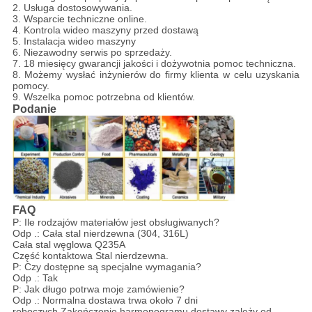
2. Usługa dostosowywania.
3. Wsparcie techniczne online.
4. Kontrola wideo maszyny przed dostawą
5. Instalacja wideo maszyny
6. Niezawodny serwis po sprzedaży.
7. 18 miesięcy gwarancji jakości i dożywotnia pomoc techniczna.
8. Możemy wysłać inżynierów do firmy klienta w celu uzyskania
pomocy.
9. Wszelka pomoc potrzebna od klientów.
Podanie
FAQ
P: Ile rodzajów materiałów jest obsługiwanych?
Odp .: Cała stal nierdzewna (304, 316L)
Cała stal węglowa Q235A
Część kontaktowa Stal nierdzewna.
P: Czy dostępne są specjalne wymagania?
Odp .: Tak
P: Jak długo potrwa moje zamówienie?
Odp .: Normalna dostawa trwa około 7 dni
roboczych.Zakończenie harmonogramu dostawy zależy od