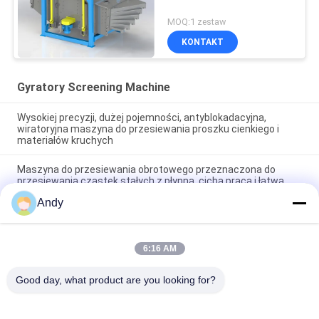
MOQ:1 zestaw
KONTAKT
Gyratory Screening Machine
Wysokiej precyzji, dużej pojemności, antyblokadacyjna,
wiratoryjna maszyna do przesiewania proszku cienkiego i
materiałów kruchych
Maszyna do przesiewania obrotowego przeznaczona do
przesiewania cząstek stałych z płynną, cichą pracą i łatwą
konserwacją
Andy
Gyratory Screening Machine Employing Planar Cyclone Screen
Technology for Enhanced Material Stratification and
Separation (maszyna do przesiewania zwrotnego,
6:16 AM
wykorzystująca technologię płaskości ekranu cyklonów w celu
zwiększenia warstwy i separacji materiału)
Good day, what product are you looking for?
popularne kategorie
Wszystko