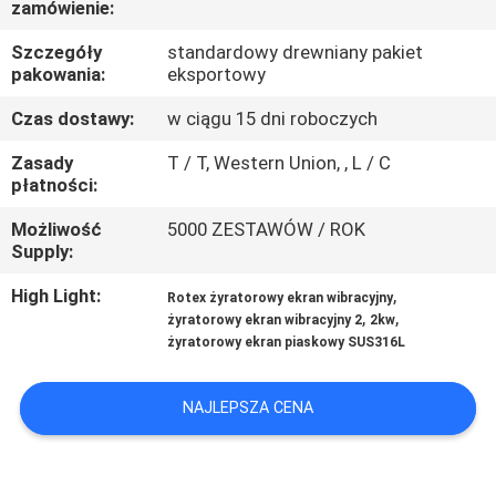
zamówienie:
PO
FABRYCE
Szczegóły
standardowy drewniany pakiet
pakowania:
eksportowy
KONTROLA
Czas dostawy:
w ciągu 15 dni roboczych
JAKOŚCI
Zasady
T / T, Western Union, , L / C
płatności:
SKONTAKTUJ
Możliwość
5000 ZESTAWÓW / ROK
Supply:
SIĘ
High Light:
,
Rotex żyratorowy ekran wibracyjny
Z
,
,
żyratorowy ekran wibracyjny 2
2kw
NAMI
żyratorowy ekran piaskowy SUS316L
NAJLEPSZA CENA
POPROSIĆ
O
WYCENĘ