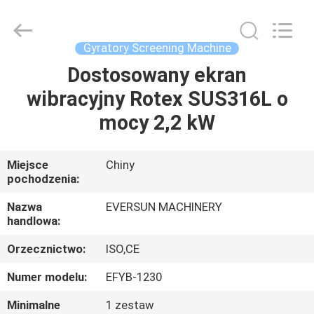
Machinery
(Henan)
Co.,
Ltd.
All
Gyratory Screening Machine
Rights
Reserved.
Dostosowany ekran
DOM
wibracyjny Rotex SUS316L o
PRODUKTY
mocy 2,2 kW
POKAZ
Miejsce
Chiny
pochodzenia:
VR
Nazwa
EVERSUN MACHINERY
handlowa:
O
Orzecznictwo:
ISO,CE
NAS
Numer modelu:
EFYB-1230
WYCIECZKA
Minimalne
1 zestaw