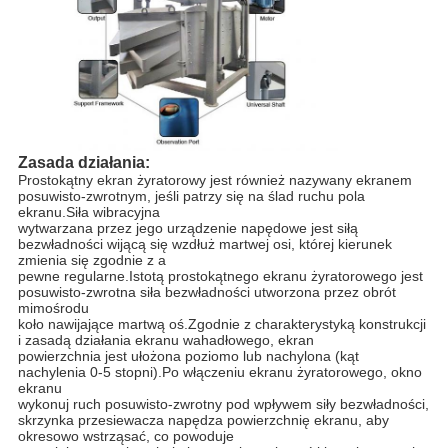
Zasada działania:
Prostokątny ekran żyratorowy jest również nazywany ekranem
posuwisto-zwrotnym, jeśli patrzy się na ślad ruchu pola
ekranu.Siła wibracyjna
wytwarzana przez jego urządzenie napędowe jest siłą
bezwładności wijącą się wzdłuż martwej osi, której kierunek
zmienia się zgodnie z a
pewne regularne.Istotą prostokątnego ekranu żyratorowego jest
posuwisto-zwrotna siła bezwładności utworzona przez obrót
mimośrodu
koło nawijające martwą oś.Zgodnie z charakterystyką konstrukcji
i zasadą działania ekranu wahadłowego, ekran
powierzchnia jest ułożona poziomo lub nachylona (kąt
nachylenia 0-5 stopni).Po włączeniu ekranu żyratorowego, okno
ekranu
wykonuj ruch posuwisto-zwrotny pod wpływem siły bezwładności,
skrzynka przesiewacza napędza powierzchnię ekranu, aby
okresowo wstrząsać, co powoduje