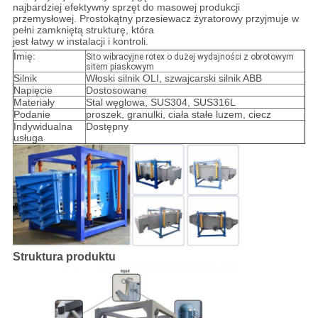
najbardziej efektywny sprzęt do masowej produkcji
przemysłowej. Prostokątny przesiewacz żyratorowy przyjmuje w
pełni zamkniętą strukturę, która
jest łatwy w instalacji i kontroli.
Imię:
Sito wibracyjne rotex o dużej wydajności z obrotowym
sitem piaskowym
Silnik
Włoski silnik OLI, szwajcarski silnik ABB
Napięcie
Dostosowane
Materiały
Stal węglowa, SUS304, SUS316L
Podanie
proszek, granulki, ciała stałe luzem, ciecz
Indywidualna
Dostępny
usługa
Struktura produktu