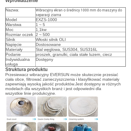
Wprowadzenie
Nazwa:
Wibracyjny ekran o średnicy 1000 mm do maszyny do
separacji ziarna
Model
EXZS-1000
Warstwa
1 ~ 5
Moc
1,1kw
Rozmiar oczek
2 ~ 500
Silnik
Włoski silnik OLI
Napięcie
Dostosowane
Materiały
Stal węglowa, SUS304, SUS316L
Podanie
proszek, granulki, ciała stałe luzem, ciecz
Indywidualna
Dostępny
usługa
Struktura produktu
Przesiewacz wibracyjny EVERSUN może skutecznie przesiać
ciała obce, filtrować zanieczyszczenia i klasyfikować materiały
zapewniają wysoką jakość produktów.Jest dostępny w różnych
modelach dla wszystkich branż i jest odpowiedni dla
wszystkie linie produkcyjne.