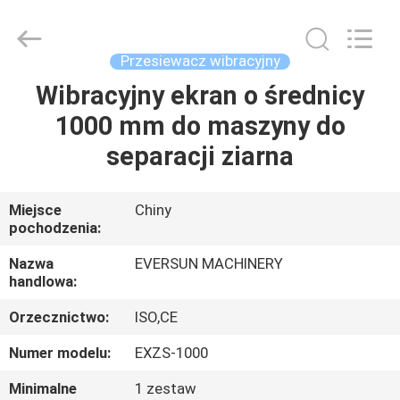
Machinery
(Henan)
Co.,
Ltd.
All
Przesiewacz wibracyjny
Rights
Reserved.
Wibracyjny ekran o średnicy
DOM
1000 mm do maszyny do
PRODUKTY
separacji ziarna
POKAZ
Miejsce
Chiny
pochodzenia:
VR
Nazwa
EVERSUN MACHINERY
handlowa:
O
Orzecznictwo:
ISO,CE
NAS
Numer modelu:
EXZS-1000
WYCIECZKA
Minimalne
1 zestaw