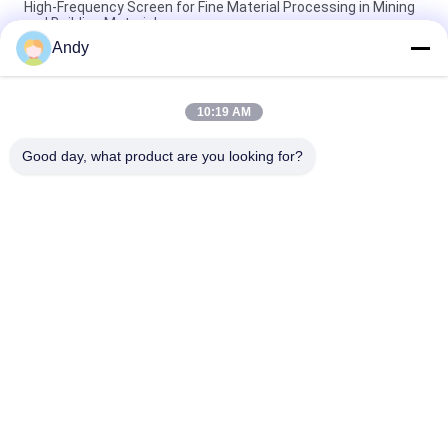
High-Frequency Screen for Fine Material Processing in Mining
and Building Materials
Andy
Wysokiej częstotliwości sito do klasyfikacji materiałów
drobnoziarnistych - wibracyjna maszyna przesiewająca
10:19 AM
Ekran o wysokiej częstotliwości z regulowanymi parametrami
drgań dla dokładnego przesiewania
Good day, what product are you looking for?
popularne kategorie
Wszystko
Przesiewacz 
Gyratory Screening 
Wibracyjny
Machine
Przesiewacz 
Rozładunek Worków 
Tumbler
Luzem
Systemy 
Maszyna Do 
Przenośników 
Mieszania Wstążek
Próżniowych
Maszyna Do 
Maszyna Do 