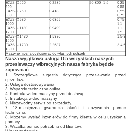
EXZS-
Φ560
0,2289
20-800
1-5
0,25-
600
0,55
EXZS-
Φ760
0,4183
0,55-
800
0,75
EXZS-
Φ930
0.6359
0,75-
1000
1,1
EXZS-
Φ1130
0.9499
1.1-
1200
1.5
EXZS-
Φ1430
1.5386
1,5-3
1500
EXZS-
Φ1730
2.2687
3-4.5
1800
Maszynę można dostosować do własnych potrzeb
Nasza wyjątkowa usługa Dla wszystkich naszych
przesiewaczy wibracyjnych nasza fabryka będzie
zapewniać:
1. Szczegółowa sugestia dotycząca przesiewania przed
sprzedażą.
2. Usługa dostosowywania.
3. Wsparcie techniczne online.
4. Kontrola wideo maszyny przed dostawą
5. Instalacja wideo maszyny
6. Niezawodny serwis po sprzedaży.
7. 18-miesięczna gwarancja jakości i dożywotnia pomoc
techniczna.
8. Możemy wysłać inżynierów do firmy klienta w celu uzyskania
pomocy.
9. Wszelka pomoc potrzebna od klientów.