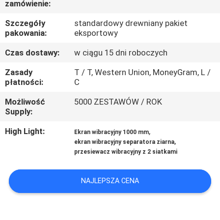
zamówienie:
PO
FABRYCE
Szczegóły
standardowy drewniany pakiet
pakowania:
eksportowy
KONTROLA
Czas dostawy:
w ciągu 15 dni roboczych
JAKOŚCI
Zasady
T / T, Western Union, MoneyGram, L /
płatności:
C
SKONTAKTUJ
Możliwość
5000 ZESTAWÓW / ROK
Supply:
SIĘ
High Light:
,
Ekran wibracyjny 1000 mm
Z
,
ekran wibracyjny separatora ziarna
NAMI
przesiewacz wibracyjny z 2 siatkami
NAJLEPSZA CENA
POPROSIĆ
O
WYCENĘ