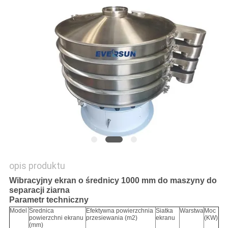
MAPA
STRONY
POLITYKA
PRYWATNOŚCI
opis produktu
Wibracyjny ekran o średnicy 1000 mm do maszyny do
separacji ziarna
Parametr techniczny
Model
Średnica
Efektywna powierzchnia
Siatka
Warstwa
Moc
powierzchni ekranu
przesiewania (m2)
ekranu
(KW)
(mm)