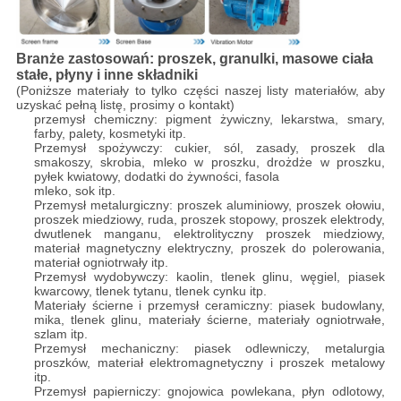
Branże zastosowań: proszek, granulki, masowe ciała
stałe, płyny i inne składniki
(Poniższe materiały to tylko części naszej listy materiałów, aby
uzyskać pełną listę, prosimy o kontakt)
przemysł chemiczny: pigment żywiczny, lekarstwa, smary,
farby, palety, kosmetyki itp.
Przemysł spożywczy: cukier, sól, zasady, proszek dla
smakoszy, skrobia, mleko w proszku, drożdże w proszku,
pyłek kwiatowy, dodatki do żywności, fasola
mleko, sok itp.
Przemysł metalurgiczny: proszek aluminiowy, proszek ołowiu,
proszek miedziowy, ruda, proszek stopowy, proszek elektrody,
dwutlenek manganu, elektrolityczny proszek miedziowy,
materiał magnetyczny elektryczny, proszek do polerowania,
materiał ogniotrwały itp.
Przemysł wydobywczy: kaolin, tlenek glinu, węgiel, piasek
kwarcowy, tlenek tytanu, tlenek cynku itp.
Materiały ścierne i przemysł ceramiczny: piasek budowlany,
mika, tlenek glinu, materiały ścierne, materiały ogniotrwałe,
szlam itp.
Przemysł mechaniczny: piasek odlewniczy, metalurgia
proszków, materiał elektromagnetyczny i proszek metalowy
itp.
Przemysł papierniczy: gnojowica powlekana, płyn odlotowy,