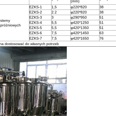
(mm)
EZKS-1
1,5
φ220*820
38
EZKS-2
2.2
φ220*820
38
EZKS-3
3
φ290*950
51
ystemy
EZKS-4
5,5
φ420*1250
51
 próżniowych
EZKS-5
5,5
φ420*1350
51
EZKS-6
7,5
φ420*1450
63
EZKS-7
7,5
φ420*1650
76
a dostosować do własnych potrzeb