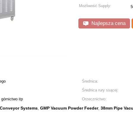
Możliwość Supply:
5
Najlepsza cena
wego
Średnica:
Średnica rury ssącej:
górnictwo itp
Orzecznictwo:
Conveyor Systems
GMP Vacuum Powder Feeder
38mm Pipe Vac
,
,