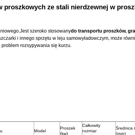
 proszkowych ze stali nierdzewnej w pros
żniowego.Jest szeroko stosowany
do transportu proszków, gra
szczarki i innego sprzętu w leju samowyładowczym, może równie
 problem rozsypywania się kurzu.
Całkowity
Proszek
Średnica 
tu
Model
rozmiar
(kw)
(mm)