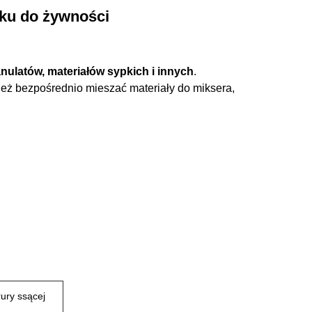
zku do żywności
nulatów, materiałów sypkich i innych
.
ż bezpośrednio mieszać materiały do ​​miksera,
rury ssącej