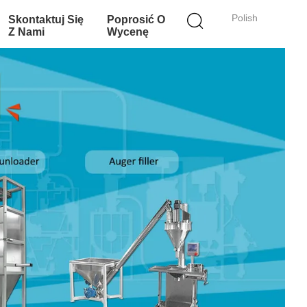
Polish
Skontaktuj Się
Poprosić O
Z Nami
Wycenę