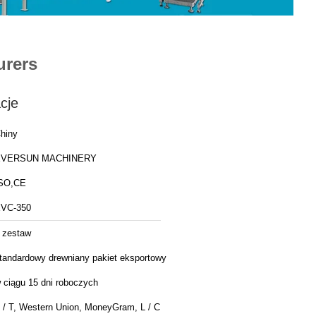
urers
cje
hiny
EVERSUN MACHINERY
SO,CE
VC-350
 zestaw
tandardowy drewniany pakiet eksportowy
 ciągu 15 dni roboczych
 / T, Western Union, MoneyGram, L / C