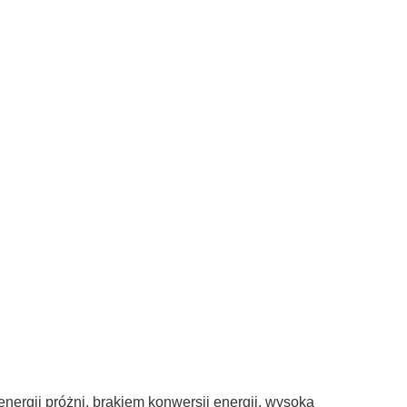
energii próżni, brakiem konwersji energii, wysoką