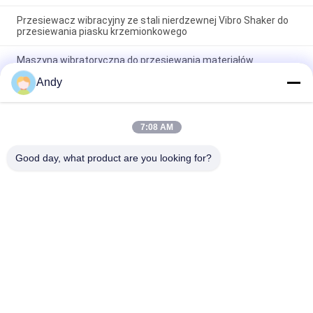
Przesiewacz wibracyjny ze stali nierdzewnej Vibro Shaker do
przesiewania piasku krzemionkowego
Maszyna wibratoryczna do przesiewania materiałów
wykorzystująca ruch materiału wzorcowy spiralny na
Andy
powierzchni ekranu w celu oddzielenia materiałów drobnych i
grubych
Maszyna do przesiewania drgawek z trójwymiarową
7:08 AM
trajektorią ruchu do przesiewania materiałów ziarnistych i
proszkowych
Good day, what product are you looking for?
popularne kategorie
Wszystko
Przesiewacz 
Gyratory Screening 
Wibracyjny
Machine
Przesiewacz 
Rozładunek Worków 
Tumbler
Luzem
Systemy 
Maszyna Do 