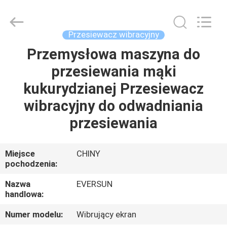
Machinery
(Henan)
Co.,
Ltd.
All
Przesiewacz wibracyjny
Rights
Reserved.
Przemysłowa maszyna do
DOM
przesiewania mąki
PRODUKTY
kukurydzianej Przesiewacz
wibracyjny do odwadniania
POKAZ
przesiewania
VR
Miejsce
CHINY
pochodzenia:
O
NAS
Nazwa
EVERSUN
handlowa:
WYCIECZKA
Numer modelu:
Wibrujący ekran