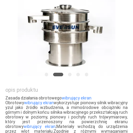
MAPA
STRONY
POLITYKA
PRYWATNOŚCI
opis produktu
Zasada działania obrotowego
wibrujący ekran
Obrotowy
wibrujący ekran
wykorzystuje pionowy silnik wibracyjny
yzul jako źródło wzbudzenia, a mimośrodowe obciążniki na
górnym i dolnym końcu silnika wibracyjnego przekształcają ruch
obrotowy w poziomy, pionowy i pochyły ruch trójwymiarowy,
który jest przenoszony na powierzchnię ekranu
obrotowy
wibrujący ekran
;Materiały wchodzą do urządzenia
przez wlot materiału.Zgodnie z różnymi wymaganiami