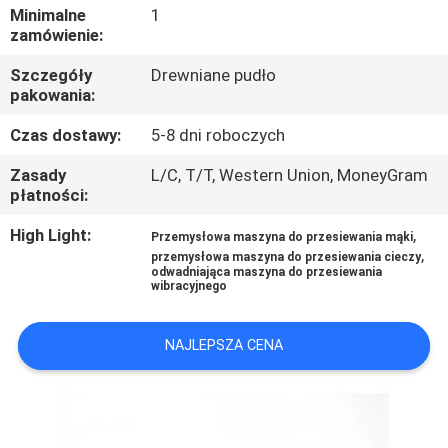
PO
Minimalne
1
zamówienie:
FABRYCE
Szczegóły
Drewniane pudło
pakowania:
KONTROLA
Czas dostawy:
5-8 dni roboczych
JAKOŚCI
Zasady
L/C, T/T, Western Union, MoneyGram
płatności:
SKONTAKTUJ
High Light:
,
SIĘ
Przemysłowa maszyna do przesiewania mąki
,
przemysłowa maszyna do przesiewania cieczy
Z
odwadniająca maszyna do przesiewania
wibracyjnego
NAMI
NAJLEPSZA CENA
POPROSIĆ
O
WYCENĘ