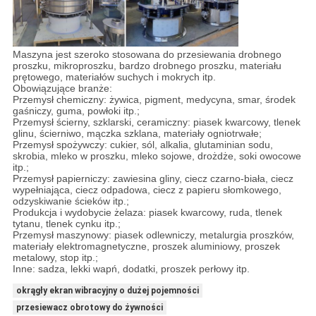
Maszyna jest szeroko stosowana do przesiewania drobnego
proszku, mikroproszku, bardzo drobnego proszku, materiału
prętowego, materiałów suchych i mokrych itp.
Obowiązujące branże:
Przemysł chemiczny: żywica, pigment, medycyna, smar, środek
gaśniczy, guma, powłoki itp.;
Przemysł ścierny, szklarski, ceramiczny: piasek kwarcowy, tlenek
glinu, ścierniwo, mączka szklana, materiały ogniotrwałe;
Przemysł spożywczy: cukier, sól, alkalia, glutaminian sodu,
skrobia, mleko w proszku, mleko sojowe, drożdże, soki owocowe
itp.;
Przemysł papierniczy: zawiesina gliny, ciecz czarno-biała, ciecz
wypełniająca, ciecz odpadowa, ciecz z papieru słomkowego,
odzyskiwanie ścieków itp.;
Produkcja i wydobycie żelaza: piasek kwarcowy, ruda, tlenek
tytanu, tlenek cynku itp.;
Przemysł maszynowy: piasek odlewniczy, metalurgia proszków,
materiały elektromagnetyczne, proszek aluminiowy, proszek
metalowy, stop itp.;
Inne: sadza, lekki wapń, dodatki, proszek perłowy itp.
okrągły ekran wibracyjny o dużej pojemności
przesiewacz obrotowy do żywności