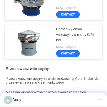
MOQ:1 zestaw
KONTAKT
Obrotowy ekran
wibracyjny o mocy 0,75
kW
MOQ:1 zestaw
KONTAKT
Przesiewacz wibracyjny
Przesiewacz wibracyjny ze stali nierdzewnej Vibro Shaker do
przesiewania piasku krzemionkowego
Maszyna wibratoryczna do przesiewania materiałów
wykorzystująca ruch materiału wzorcowy spiralny na
Andy
powierzchni ekranu w celu oddzielenia materiałów drobnych i
grubych