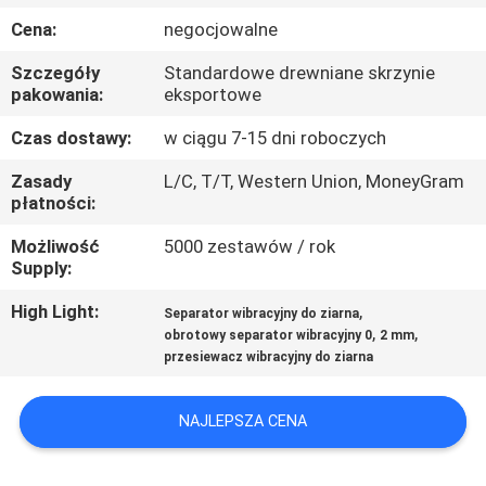
PO
Cena:
negocjowalne
FABRYCE
Szczegóły
Standardowe drewniane skrzynie
pakowania:
eksportowe
KONTROLA
Czas dostawy:
w ciągu 7-15 dni roboczych
JAKOŚCI
Zasady
L/C, T/T, Western Union, MoneyGram
płatności:
SKONTAKTUJ
Możliwość
5000 zestawów / rok
SIĘ
Supply:
Z
High Light:
,
Separator wibracyjny do ziarna
NAMI
,
,
obrotowy separator wibracyjny 0
2 mm
przesiewacz wibracyjny do ziarna
POPROSIĆ
NAJLEPSZA CENA
O
WYCENĘ