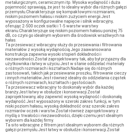
metalurgicznym, ceramicznym itp. Wysoka wydajność i duża
pojemność sprawiają, że jest to idealny wybór dla różnych gałęzi
przemysłu.Charakteryzuje się kompaktowymi rozmiarami,
niskim poziomem hałasu i niskim zużyciem energii.Jest
wyposażony w konfigurowalne napięcie i silnik wibracyjny,
oferując 2-500 oczek siatki i 1-5 warstw warstwy
ekranu.Charakteryzuje się niskim poziomem hałasu poniżej 75
dB, co czyni go idealnym wyborem dla środowisk wrażliwych na
hałas.
Ta przesiewacz wibracyjny służy do przesiewania i filtrowania
materiałów z wysoką wydajnością.Jego zaawansowana
konstrukcja zapewnia wysoki stopień dokładności i
niezawodności.Został zaprojektowany tak, aby był przyjazny dla
użytkownika i łatwy w użyciu.Jest w stanie oddzielać materiały
o różnych rozmiarach i kształtach.Nadaje się do różnych
zastosowań, takich jak przesiewanie proszku, filtrowanie cieczy
i innych materiałów.Jest również idealny do oddzielania cząstek
o różnych rozmiarach, kształtach i gęstościach.
Ta przesiewacz wibracyjny to doskonały wybór dla każdej
branży.Jest łatwy w obsłudze i konserwacji.Został
zaprojektowany, aby zapewnić wysoką wydajność i doskonałą
wydajność.Jest wyposażony w szeroki zakres funkcji, w tym
niski poziom hałasu, wysoką dokładność oraz szeroki zakres
rozmiarów oczek i warstw.Został również zaprojektowany z
myślą o trwałości i niezawodności, dzięki czemu jest idealnym
wyborem dla każdej firmy.
Ta sito wibracyjne z filtrem jest idealnym wyborem dla różnych
gałęzi przemysłu.Jest łatwy w obsłudze i konserwacji.Został