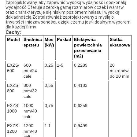
zaprojektowany, aby zapewnić wysoką wydajność i doskonałą
wydajność.Oferuje szeroką gamę rozmiarów oczek i warstw
oraz charakteryzuje się niskim poziomem hałasu i wysoką
dokładnością.Został również zaprojektowany z myślą o
trwałości i niezawodności, dzięki czemu jest idealnym wyborem
dla każdej firmy.
Cechy:
Model
Średnica
Moc
Pokład
Efektywna
Siatka
sprzętu
(kW)
powierzchnia
ekranowa
przesiewania
(m2)
EXZS-
600
0,25
1-5
0,2289
20
600
mm/24
mikronów
cale
do 20 mm
EXZS-
800
0,55
0,4183
800
mm/32
cale
EXZS-
1000
0,75
0,6359
1000
mm/40
cali
EXZS-
1200
1.1
0,9499
1200
mm/48
cali