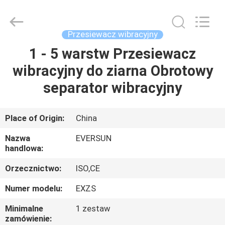
Machinery
(Henan)
Co.,
Ltd.
All
Przesiewacz wibracyjny
Rights
Reserved.
1 - 5 warstw Przesiewacz
DOM
wibracyjny do ziarna Obrotowy
PRODUKTY
separator wibracyjny
POKAZ
Place of Origin:
China
VR
Nazwa
EVERSUN
handlowa:
O
Orzecznictwo:
ISO,CE
NAS
Numer modelu:
EXZS
Minimalne
1 zestaw
WYCIECZKA
zamówienie: