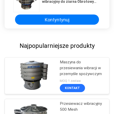
wibracyjny do ziarna Obrotowy
separator wibracyjny
Kontyntynuj
Najpopularniejsze produkty
Maszyna do
przesiewania wibracji w
przemyśle spożywczym
MOQ:1 zestaw
KONTAKT
Przesiewacz wibracyjny
500 Mesh