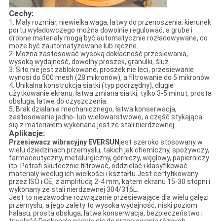
Cechy:
1. Mały rozmiar, niewielka waga, łatwy do przenoszenia, kierunek
portu wyładowczego można dowolnie regulować, a grube i
drobne materiały mogą być automatycznie rozładowywane, co
może być zautomatyzowane lub ręczne.
2. Można zastosować wysoką dokładność przesiewania,
wysoką wydajność, dowolny proszek, granulki, śluz.
3. Sito nie jest zablokowane, proszek nie leci, przesiewanie
wynosi do 500 mesh (28 mikronów), a filtrowanie do 5 mikronów.
4. Unikalna konstrukcja siatki (typ podrzędny), długie
użytkowanie ekranu, łatwa zmiana siatki, tylko 3-5 minut, prosta
obsługa, łatwe do czyszczenia.
5. Brak działania mechanicznego, łatwa konserwacja,
zastosowanie jedno- lub wielowarstwowe, a część stykająca
się z materiałem wykonana jest ze stali nierdzewnej
Aplikacje:
Przesiewacz wibracyjny EVERSUN
jest szeroko stosowany w
wielu dziedzinach przemysłu, takich jak chemiczny, spożywczy,
farmaceutyczny, metalurgiczny, górniczy, węglowy, papierniczy
itp. Potrafi skutecznie filtrować, oddzielać i klasyfikować
materiały według ich wielkości i kształtu.Jest certyfikowany
przez ISO i CE, z amplitudą 2-4 mm, kątem ekranu 15-30 stopni i
wykonany ze stali nierdzewnej 304/316L.
Jest to niezawodne rozwiązanie przesiewające dla wielu gałęzi
przemysłu, a jego zalety to wysoka wydajność, niski poziom
hałasu, prosta obsługa, łatwa konserwacja, bezpieczeństwo i
trwałość.Doskonale nadaje się do przesiewania różnych