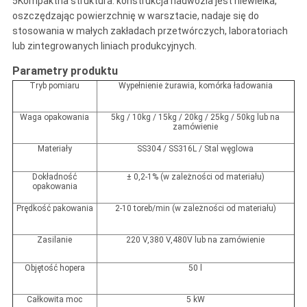
5Kompaktna struktura: konstrukcja nadwozia jest niewielka,
oszczędzając powierzchnię w warsztacie, nadaje się do
stosowania w małych zakładach przetwórczych, laboratoriach
lub zintegrowanych liniach produkcyjnych.
Parametry produktu
Tryb pomiaru
Wypełnienie żurawia, komórka ładowania
Waga opakowania
5kg / 10kg / 15kg / 20kg / 25kg / 50kg
lub na
zamówienie
Materiały
SS304 / SS316L / Stal węglowa
Dokładność
± 0,2-1% (w zależności od materiału)
opakowania
Prędkość pakowania
2-10 toreb/min (w zależności od materiału)
Zasilanie
220 V
,
380 V
,
480V lub na zamówienie
Objętość hopera
50 l
Całkowita moc
5 kW