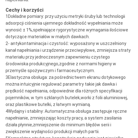
Cechy i korzyści
1Dokładne pomiary: przy użyciu metryki śruby lub technologii
adsorpcji ciśnienia ujemnego dokładność wypełniania może
wynosić ± 1%,spełniające rygorystyczne wymagania ilościowe
dotyczące materiałów w małych dawkach.
2- antykontaminacja i czystość: wyposażony w uszczelniony
kanał napełniania i urządzenie przeciwpyłowe, zmniejsza straty
materiału przy jednoczesnym zapewnieniu czystego
środowiska produkcyjnego,zgodnie z normami higieny w
przemyśle spożywczym i farmaceutycznym.
3Elastyczna obsługa: za pośrednictwem ekranu dotykowego
można intuicyjnie regulować parametry takie jak dawka i
prędkość napełniania, odpowiednie dla różnych specyfikacji
pojemników, w tym szklanych butelek,worki z folii aluminiowej,
oraz plastikowe butelki, z łatwym wymianą.
4Wydajny i stabilny: Automatyczna obsługa zastępuje ręczne
napełnianie, zmniejszając koszty pracy, a system zasilania
działa płynnie,zmniejszenie do minimum błędów serii i
zwiększenie wydajności produkcji małych partii.