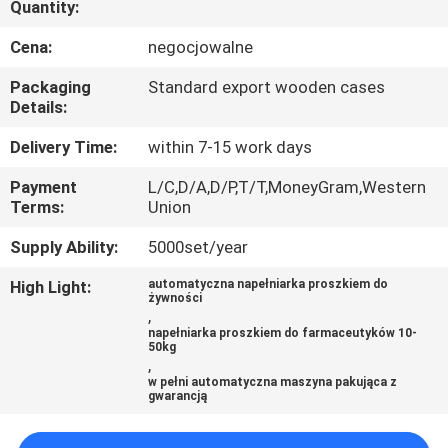
Quantity:
PO
FABRYCE
Cena:
negocjowalne
Packaging
Standard export wooden cases
KONTROLA
Details:
JAKOŚCI
Delivery Time:
within 7-15 work days
Payment
L/C,D/A,D/P,T/T,MoneyGram,Western
SKONTAKTUJ
Terms:
Union
SIĘ
Supply Ability:
5000set/year
Z
High Light:
automatyczna napełniarka proszkiem do
żywności
NAMI
,
napełniarka proszkiem do farmaceutyków 10-
50kg
,
POPROSIĆ
w pełni automatyczna maszyna pakująca z
gwarancją
O
WYCENĘ