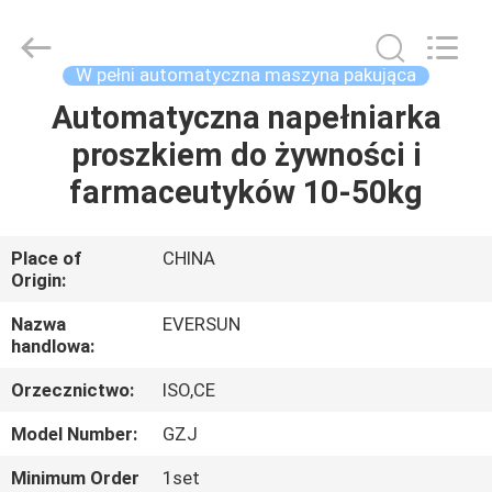
Machinery
(Henan)
Co.,
Ltd.
All
W pełni automatyczna maszyna pakująca
Rights
Reserved.
Automatyczna napełniarka
DOM
proszkiem do żywności i
PRODUKTY
farmaceutyków 10-50kg
POKAZ
Place of
CHINA
Origin:
VR
Nazwa
EVERSUN
handlowa:
O
Orzecznictwo:
ISO,CE
NAS
Model Number:
GZJ
WYCIECZKA
Minimum Order
1set