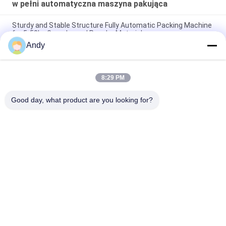
w pełni automatyczna maszyna pakująca
Sturdy and Stable Structure Fully Automatic Packing Machine
for 5-50kg Granular and Powder Materials
Andy
5 - 50kg Bagged Food Grade Packaging Machine - Precision
Measuring And Packaging Equipment For Powder Materials
8:29 PM
Fully Automatic Packing Machine for 5-50kg Bags Improving
Production Efficiency and Reducing Material Loss
Good day, what product are you looking for?
popularne kategorie
Wszystko
Przesiewacz 
Gyratory Screening 
Wibracyjny
Machine
Przesiewacz 
Rozładunek Worków 
Tumbler
Luzem
Systemy 
Maszyna Do 
Przenośników 
Mieszania Wstążek