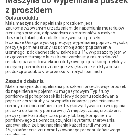
Maszyna do wypełniania puszek
z proszkiem
Opis produktu
Mała maszyna do napełniania proszkiem jest
zautomatyzowanym urządzeniem do napełniania materiałów
cienkiego proszku, odpowiednim do materiałów o małych
dawkach, takich jak dodatki do żywności i proszki
lecznicze.Osiąga wysoką precyzję wypełniania poprzez wysoką
precyzję pomiaru śruby lub kontrolę adsorpcji ciśnienia
ujemnego, z dokładnością w zakresie ± 1%, wyposażony jest w
urządzenie tłumiące kurz i kanał zamknięty, ma możliwość
regulacji parametrów ekranu dotykowego i jest kompatybilny z
różnymi pojemnikami,znaczące zwiększenie efektywności
produkcji produktów w proszku w małych partiach.
Zasada działania
Mała maszyna do napełniania proszkiem przechowuje proszek
do napełnienia w pojemniku magazynowym.Typ śruby
pomiarowej pcha proszek ilościowy do portu rozładowania
poprzez obrót śruby; w przypadku adsorpcji pod ciśnieniem
ujemnym różnica ciśnienia jest wykorzystywana do wciągania
proszku do komory pomiarowej.W międzyczasie, urządzenie
precyzyjnie kontroluje czas pracy lub bieg komponentu
pomiarowego za pomocą czujnika i systemu sterowania,
zapewniając, że błąd napełnienia każdej partii wynosi ±
1%,zakończenie zautomatyzowanego procesu ilościowego
napełniania.