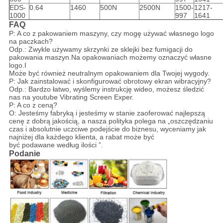
EDS-
0.64
1460
500N
2500N
1500-
1217-
1000
997
1641
FAQ
P: A co z pakowaniem maszyny, czy mogę używać własnego logo
na paczkach?
Odp.: Zwykle używamy skrzynki ze sklejki bez fumigacji do
pakowania maszyn.Na opakowaniach możemy oznaczyć własne
logo.I
Może być również neutralnym opakowaniem dla Twojej wygody.
P: Jak zainstalować i skonfigurować obrotowy ekran wibracyjny?
Odp.: Bardzo łatwo, wyślemy instrukcję wideo, możesz śledzić
nas na youtube Vibrating Screen Exper.
P: A co z ceną?
O: Jesteśmy fabryką i jesteśmy w stanie zaoferować najlepszą
cenę z dobrą jakością, a nasza polityka polega na „oszczędzaniu
czas i absolutnie uczciwe podejście do biznesu, wyceniamy jak
najniżej dla każdego klienta, a rabat może być
być podawane według ilości ”.
Podanie