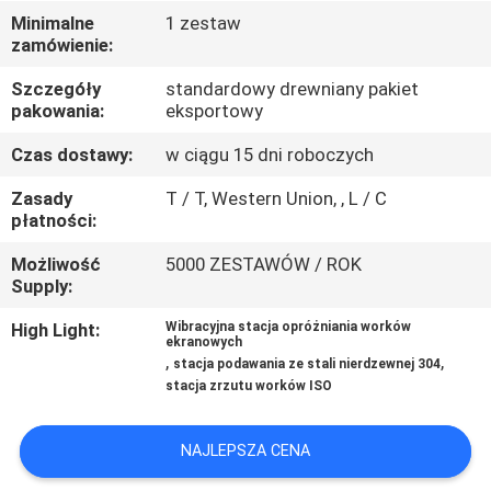
PO
Minimalne
1 zestaw
zamówienie:
FABRYCE
Szczegóły
standardowy drewniany pakiet
pakowania:
eksportowy
KONTROLA
JAKOŚCI
Czas dostawy:
w ciągu 15 dni roboczych
Zasady
T / T, Western Union, , L / C
płatności:
SKONTAKTUJ
SIĘ
Możliwość
5000 ZESTAWÓW / ROK
Supply:
Z
High Light:
Wibracyjna stacja opróżniania worków
NAMI
ekranowych
,
,
stacja podawania ze stali nierdzewnej 304
stacja zrzutu worków ISO
POPROSIĆ
O
NAJLEPSZA CENA
WYCENĘ