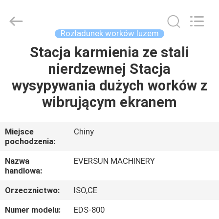
Machinery
(Henan)
Co.,
Ltd.
All
Rozładunek worków luzem
Rights
Reserved.
Stacja karmienia ze stali
DOM
nierdzewnej Stacja
PRODUKTY
wysypywania dużych worków z
wibrującym ekranem
POKAZ
VR
Miejsce
Chiny
pochodzenia:
O
Nazwa
EVERSUN MACHINERY
handlowa:
NAS
Orzecznictwo:
ISO,CE
WYCIECZKA
Numer modelu:
EDS-800