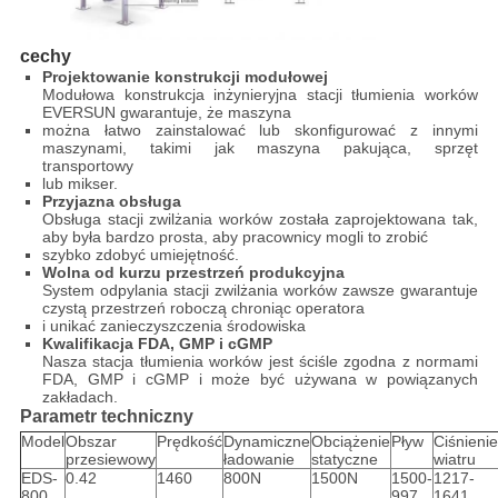
cechy
Projektowanie konstrukcji modułowej
Modułowa konstrukcja inżynieryjna stacji tłumienia worków
EVERSUN gwarantuje, że maszyna
można łatwo zainstalować lub skonfigurować z innymi
maszynami, takimi jak maszyna pakująca, sprzęt
transportowy
lub mikser.
Przyjazna obsługa
Obsługa stacji zwilżania worków została zaprojektowana tak,
aby była bardzo prosta, aby pracownicy mogli to zrobić
szybko zdobyć umiejętność.
Wolna od kurzu przestrzeń produkcyjna
System odpylania stacji zwilżania worków zawsze gwarantuje
czystą przestrzeń roboczą chroniąc operatora
i unikać zanieczyszczenia środowiska
Kwalifikacja FDA, GMP i cGMP
Nasza stacja tłumienia worków jest ściśle zgodna z normami
FDA, GMP i cGMP i może być używana w powiązanych
zakładach.
Parametr techniczny
Model
Obszar
Prędkość
Dynamiczne
Obciążenie
Pływ
Ciśnienie
przesiewowy
ładowanie
statyczne
wiatru
EDS-
0.42
1460
800N
1500N
1500-
1217-
800
997
1641