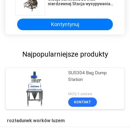
nierdzewnej Stacja wysypywania
dużych worków z wibrującym
ekranem
Kontyntynuj
Najpopularniejsze produkty
SUS304 Bag Dump
Station
MOQ:1 zestaw
KONTAKT
rozładunek worków luzem