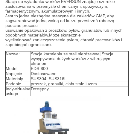
Stacja do wyładunku worków EVERSUN znajduje szerokie
zastosowanie w przemyśle chemicznym, spożywczym,
farmaceutycznym, akumulatorowym i innych.
Jest to jedna niezbędna maszyna dla zakładów GMP, aby
zagwarantować jedną wolną od kurzu przestrzeń roboczą
podczas procesu
usuwanie opakowań z proszków, pyłów, granulatów lub innych
podobnych materiałów.Może skutecznie
wyeliminować zanieczyszczenie pyłem, chronić pracowników i
zapobiegać ograniczaniu.
Nazwa:
Stacja karmienia ze stali nierdzewnej Stacja
wysypywania dużych worków z wibrującym
ekranem
Model
EDS-800
Napięcie
Dostosowane
Materiały
SUS304, SUS316L
Podanie
proszek, granulki, ciała stałe luzem
Indywidualna
Dostępny
usługa