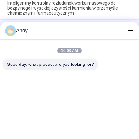
Inteligentny kontrolny rozładunek worka masowego do
bezpylnego i wysokiej czystości karmienia w przemyśle
chemicznym i farmaceutycznym
Czyste i wolne od kurzu środowisko pracy Wysoce
Andy
wyspecjalizowany rozładowywacz big bag do obsługi
materiałów sypkich
Rozładowarka worków masowych zintegrowana z stacją
10:03 AM
odżywiania wolną od pyłu i ekranem bezpośredniego
rozładowania w celu szybkiego przesiewania i kontroli pyłu
Good day, what product are you looking for?
popularne kategorie
Wszystko
Przesiewacz 
Gyratory Screening 
Wibracyjny
Machine
Przesiewacz 
Rozładunek Worków 
Tumbler
Luzem
Systemy 
Maszyna Do 
Przenośników 
Mieszania Wstążek