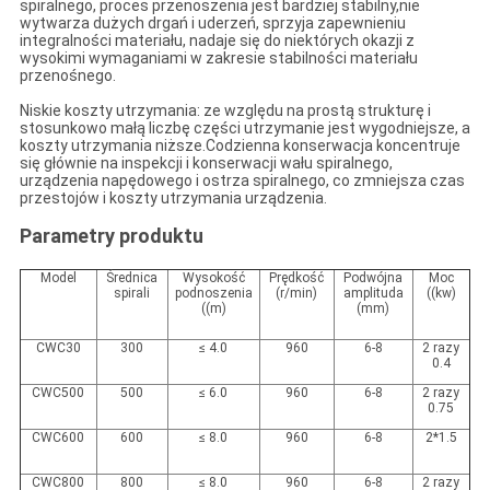
spiralnego, proces przenoszenia jest bardziej stabilny,nie
wytwarza dużych drgań i uderzeń, sprzyja zapewnieniu
integralności materiału, nadaje się do niektórych okazji z
wysokimi wymaganiami w zakresie stabilności materiału
przenośnego.
Niskie koszty utrzymania: ze względu na prostą strukturę i
stosunkowo małą liczbę części utrzymanie jest wygodniejsze, a
koszty utrzymania niższe.Codzienna konserwacja koncentruje
się głównie na inspekcji i konserwacji wału spiralnego,
urządzenia napędowego i ostrza spiralnego, co zmniejsza czas
przestojów i koszty utrzymania urządzenia.
Parametry produktu
Model
Średnica
Wysokość
Prędkość
Podwójna
Moc
spirali
podnoszenia
(r/min)
amplituda
((kw)
((m)
(mm)
CWC30
300
≤ 4.0
960
6-8
2 razy
0.4
CWC500
500
≤ 6.0
960
6-8
2 razy
0.75
CWC600
600
≤ 8.0
960
6-8
2*1.5
CWC800
800
≤ 8.0
960
6-8
2 razy