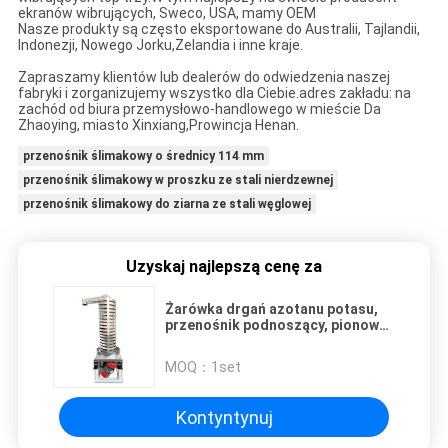
ekranów wibrujących, Sweco, USA, mamy OEM
Nasze produkty są często eksportowane do Australii, Tajlandii,
Indonezji, Nowego Jorku,
Zelandia i inne kraje.
Zapraszamy klientów lub dealerów do odwiedzenia naszej
fabryki i zorganizujemy wszystko dla Ciebie.
adres zakładu: na
zachód od biura przemysłowo-handlowego w mieście Da
Zhaoying, miasto Xinxiang,
Prowincja Henan.
przenośnik ślimakowy o średnicy 114 mm
przenośnik ślimakowy w proszku ze stali nierdzewnej
przenośnik ślimakowy do ziarna ze stali węglowej
Uzyskaj najlepszą cenę za
Żarówka drgań azotanu potasu,
przenośnik podnoszący, pionowy
żuraw
MOQ：
1set
Kontyntynuj