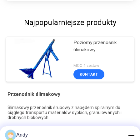
Najpopularniejsze produkty
Poziomy przenośnik
ślimakowy
MOQ:1 zestaw
KONTAKT
Przenośnik ślimakowy
Ślimakowy przenośnik śrubowy z napędem spiralnym do
ciągłego transportu materiałów sypkich, granulowanych i
drobnych blokowych.
Ślimakowy przenośnik śrubowy z napędem spiralnym do
Andy
ciągłego transportu materiałów sypkich, granulowanych i