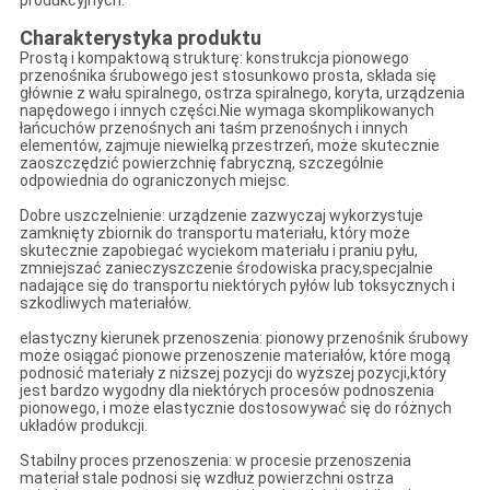
produkcyjnych.
Charakterystyka produktu
Prostą i kompaktową strukturę: konstrukcja pionowego
przenośnika śrubowego jest stosunkowo prosta, składa się
głównie z wału spiralnego, ostrza spiralnego, koryta, urządzenia
napędowego i innych części.Nie wymaga skomplikowanych
łańcuchów przenośnych ani taśm przenośnych i innych
elementów, zajmuje niewielką przestrzeń, może skutecznie
zaoszczędzić powierzchnię fabryczną, szczególnie
odpowiednia do ograniczonych miejsc.
Dobre uszczelnienie: urządzenie zazwyczaj wykorzystuje
zamknięty zbiornik do transportu materiału, który może
skutecznie zapobiegać wyciekom materiału i praniu pyłu,
zmniejszać zanieczyszczenie środowiska pracy,specjalnie
nadające się do transportu niektórych pyłów lub toksycznych i
szkodliwych materiałów.
elastyczny kierunek przenoszenia: pionowy przenośnik śrubowy
może osiągać pionowe przenoszenie materiałów, które mogą
podnosić materiały z niższej pozycji do wyższej pozycji,który
jest bardzo wygodny dla niektórych procesów podnoszenia
pionowego, i może elastycznie dostosowywać się do różnych
układów produkcji.
Stabilny proces przenoszenia: w procesie przenoszenia
materiał stale podnosi się wzdłuż powierzchni ostrza