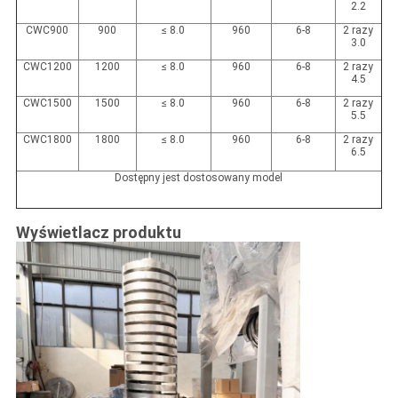
2.2
CWC900
900
≤ 8.0
960
6-8
2 razy
3.0
CWC1200
1200
≤ 8.0
960
6-8
2 razy
4.5
CWC1500
1500
≤ 8.0
960
6-8
2 razy
5.5
CWC1800
1800
≤ 8.0
960
6-8
2 razy
6.5
Dostępny jest dostosowany model
Wyświetlacz produktu