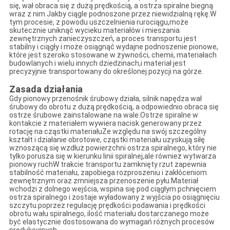
się, wał obraca się z dużą prędkością, a ostrza spiralne biegną
wraz z nim.Jakby ciągle podnoszone przez niewidzialną rękę.W
tym procesie, z powodu uszczelnienia rurociągu,może
skutecznie uniknąć wycieku materiałów i mieszania
zewnętrznych zanieczyszczeń, a proces transportu jest
stabilny i ciągły i może osiągnąć wydajne podnoszenie pionowe,
które jest szeroko stosowane w żywności, chemii, materiałach
budowlanych i wielu innych dziedzinach,i materiał jest
precyzyjnie transportowany do określonej pozycji na górze.
Zasada działania
Gdy pionowy przenośnik śrubowy działa, silnik napędza wał
śrubowy do obrotu z dużą prędkością, a odpowiednio obraca się
ostrze śrubowe zainstalowane na wale.Ostrze spiralne w
kontakcie z materiałem wywiera nacisk generowany przez
rotację na cząstki materiałuZe względu na swój szczególny
kształt i działanie obrotowe, cząstki materiału uzyskują siłę
wznoszącą się wzdłuż powierzchni ostrza spiralnego, który nie
tylko porusza się w kierunku linii spiralnej,ale również wytwarza
pionowy ruchW trakcie transportu zamknięty rzut zapewnia
stabilność materiału, zapobiega rozproszeniu i zakłóceniom
zewnętrznym oraz zmniejsza przenoszenie pyłu.Materiał
wchodzi z dolnego wejścia, wspina się pod ciągłym pchnięciem
ostrza spiralnego i zostaje wyładowany z wyjścia po osiągnięciu
szczytu.poprzez regulację prędkości podawania i prędkości
obrotu wału spiralnego, ilość materiału dostarczanego może
być elastycznie dostosowana do wymagań różnych procesów