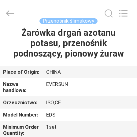
Machinery
(Henan)
Co.,
Ltd.
All
Przenośnik ślimakowy
Rights
Reserved.
Żarówka drgań azotanu
DOM
potasu, przenośnik
PRODUKTY
podnoszący, pionowy żuraw
POKAZ
Place of Origin:
CHINA
VR
Nazwa
EVERSUN
handlowa:
O
Orzecznictwo:
ISO,CE
NAS
Model Number:
EDS
Minimum Order
1set
WYCIECZKA
Quantity: