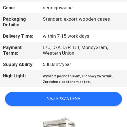
PO
Cena:
negocjowalne
FABRYCE
Packaging
Standard export wooden cases
Details:
KONTROLA
Delivery Time:
within 7-15 work days
JAKOŚCI
Payment
L/C, D/A, D/P, T/T, MoneyGram,
Terms:
Western Union
SKONTAKTUJ
Supply Ability:
5000set/year
SIĘ
High Light:
,
,
Wyrób z podnośnikiem
Pionowy zwrotnik
Z
Żurawiec z azotanem potasu
NAMI
NAJLEPSZA CENA
POPROSIĆ
O
WYCENĘ